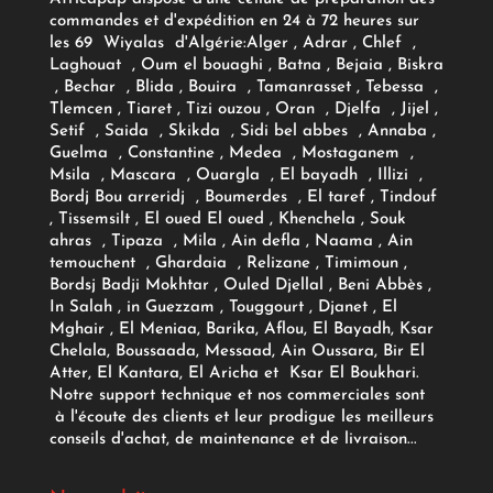
commandes et d'expédition en 24 à 72 heures sur
les 69 Wiyalas d'Algérie:
Alger
, Adrar
, Chlef ,
Laghouat , Oum el bouaghi , Batna , Bejaia , Biskra
, Bechar , Blida , Bouira , Tamanrasset , Tebessa ,
Tlemcen , Tiaret , Tizi ouzou , Oran , Djelfa , Jijel ,
Setif , Saida , Skikda , Sidi bel abbes , Annaba ,
Guelma , Constantine , Medea , Mostaganem ,
Msila , Mascara , Ouargla , El bayadh , Illizi ,
Bordj Bou arreridj , Boumerdes , El taref , Tindouf
, Tissemsilt , El oued El oued , Khenchela , Souk
ahras , Tipaza , Mila , Ain defla , Naama , Ain
temouchent , Ghardaia , Relizane , Timimoun ,
Bordsj Badji Mokhtar , Ouled Djellal , Beni Abbès ,
In Salah , in Guezzam , Touggourt , Djanet , El
Mghair , El Meniaa, Barika, Aflou, El Bayadh, Ksar
Chelala, Boussaada, Messaad, Ain Oussara, Bir El
Atter, El Kantara, El Aricha et Ksar El Boukhari.
Notre support technique et nos commerciales sont
à l'écoute des clients et leur prodigue les meilleurs
conseils d'achat, de maintenance et de livraison...