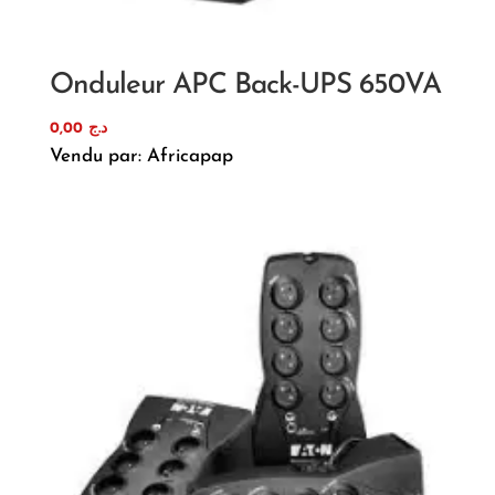
Onduleur APC Back-UPS 650VA
0,00
د.ج
Vendu par: Africapap