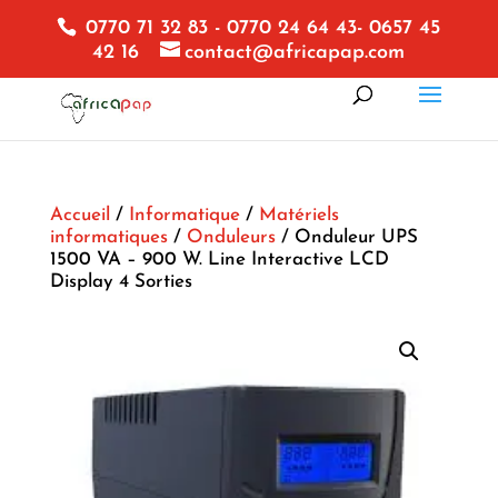
0770 71 32 83 - 0770 24 64 43- 0657 45
42 16
contact@africapap.com
Accueil
/
Informatique
/
Matériels
informatiques
/
Onduleurs
/ Onduleur UPS
1500 VA – 900 W. Line Interactive LCD
Display 4 Sorties