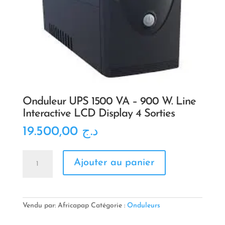
Onduleur UPS 1500 VA – 900 W. Line
Interactive LCD Display 4 Sorties
19.500,00
د.ج
quantité
Ajouter au panier
de
Onduleur
UPS
1500
VA
Vendu par: Africapap
Catégorie :
Onduleurs
-
900