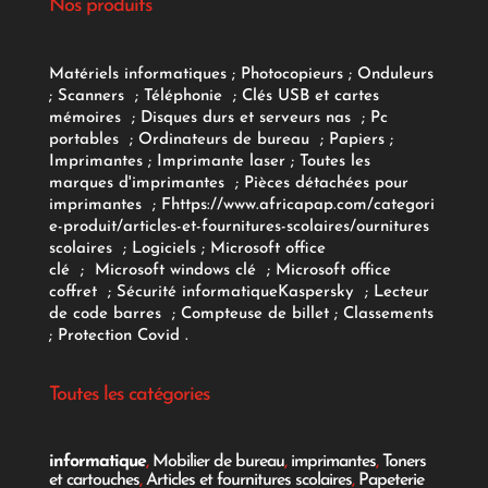
Nos produits
Matériels informatiques
;
Photocopieurs
;
Onduleurs
;
Scanners
;
Téléphonie
;
Clés USB et cartes
mémoires
;
Disques durs et serveurs nas
;
Pc
portables
;
Ordinateurs
de bureau
;
Papiers
;
Imprimantes
;
Imprimante laser
;
Toutes les
marques d'imprimantes
;
Pièces détachées pour
imprimantes
;
F
https://www.africapap.com/categori
e-produit/articles-et-fournitures-scolaires/
ournitures
scolaires
;
Logiciels
; Microsoft office
clé
;
Microsoft windows clé
;
Microsoft office
coffret
;
Sécurité informatique
Kaspersky
;
Lecteur
de code barres
;
Compteuse de billet
;
Classements
;
Protection Covid
.
Toutes les catégories
informatique
,
Mobilier de bureau
,
imprimantes
,
Toners
et cartouches
,
Articles et fournitures scolaires
,
Papeterie