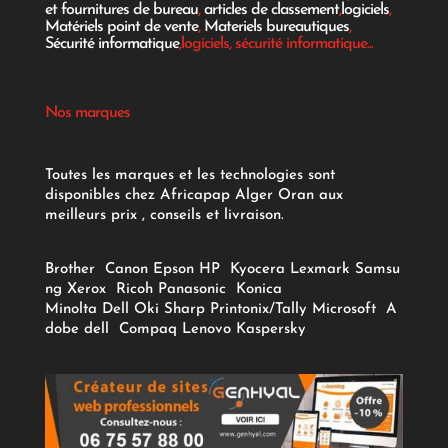
et fournitures de bureau
,
articles de classement
,
logiciels
,
Matériels point de vente
,
Materiels bureautiques
,
Sécurité informatique
,logiciels, sécurité informatique...
Nos marques
Toutes les marques et les technologies sont
disponibles chez Africapap Alger Oran aux
meilleurs prix , conseils et livraison.
Brother
Canon
Epson
HP
Kyocera
Lexmark
Samsu
ng
Xerox
Ricoh
Panasonic
Konica
Minolta
Dell
Oki
Sharp
Printonix/Tally
Microsoft
A
dobe
dell
Compaq
Lenovo
Kaspersky