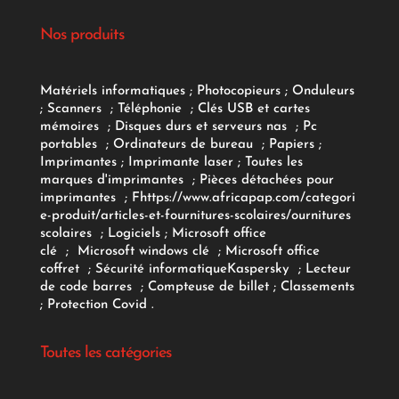
Nos produits
Matériels informatiques
;
Photocopieurs
;
Onduleurs
;
Scanners
;
Téléphonie
;
Clés USB et cartes
mémoires
;
Disques durs et serveurs nas
;
Pc
portables
;
Ordinateurs
de bureau
;
Papiers
;
Imprimantes
;
Imprimante laser
;
Toutes les
marques d'imprimantes
;
Pièces détachées pour
imprimantes
;
F
https://www.africapap.com/categori
e-produit/articles-et-fournitures-scolaires/
ournitures
scolaires
;
Logiciels
; Microsoft office
clé
;
Microsoft windows clé
;
Microsoft office
coffret
;
Sécurité informatique
Kaspersky
;
Lecteur
de code barres
;
Compteuse de billet
;
Classements
;
Protection Covid
.
Toutes les catégories