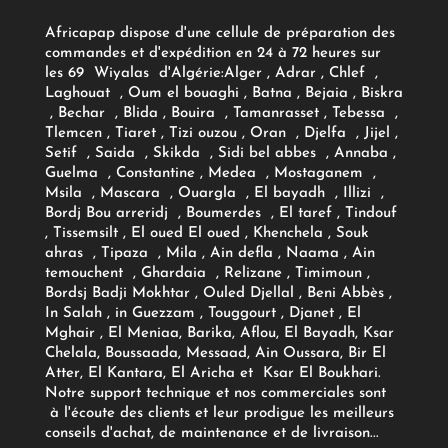
Africapap dispose d'une cellule de préparation des
commandes et d'expédition en 24 à 72 heures sur
les 69 Wiyalas d'Algérie:
Alger
, Adrar
, Chlef ,
Laghouat , Oum el bouaghi , Batna , Bejaia , Biskra
, Bechar , Blida , Bouira , Tamanrasset , Tebessa ,
Tlemcen , Tiaret , Tizi ouzou , Oran , Djelfa , Jijel ,
Setif , Saida , Skikda , Sidi bel abbes , Annaba ,
Guelma , Constantine , Medea , Mostaganem ,
Msila , Mascara , Ouargla , El bayadh , Illizi ,
Bordj Bou arreridj , Boumerdes , El taref , Tindouf
, Tissemsilt , El oued El oued , Khenchela , Souk
ahras , Tipaza , Mila , Ain defla , Naama , Ain
temouchent , Ghardaia , Relizane , Timimoun ,
Bordsj Badji Mokhtar , Ouled Djellal , Beni Abbès ,
In Salah , in Guezzam , Touggourt , Djanet , El
Mghair , El Meniaa, Barika, Aflou, El Bayadh, Ksar
Chelala, Boussaada, Messaad, Ain Oussara, Bir El
Atter, El Kantara, El Aricha et Ksar El Boukhari.
Notre support technique et nos commerciales sont
à l'écoute des clients et leur prodigue les meilleurs
conseils d'achat, de maintenance et de livraison...