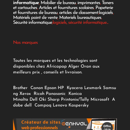
informatique
,
Mobilier de bureau
,
imprimantes
,
Toners
et cartouches
,
Articles et fournitures scolaires
,
Papeterie
et fournitures de bureau
,
articles de classement
,
logiciels
,
Matériels point de vente
,
Materiels bureautiques
,
Sécurité informatique
,logiciels, sécurité informatique...
Nos marques
Toutes les marques et les technologies sont
disponibles chez Africapap Alger Oran aux
meilleurs prix , conseils et livraison.
Brother
Canon
Epson
HP
Kyocera
Lexmark
Samsu
ng
Xerox
Ricoh
Panasonic
Konica
Minolta
Dell
Oki
Sharp
Printonix/Tally
Microsoft
A
dobe
dell
Compaq
Lenovo
Kaspersky