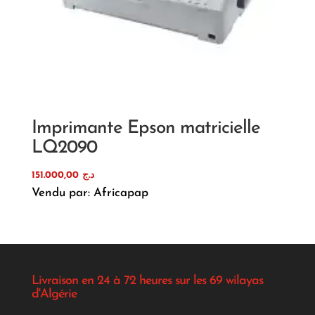
Imprimante Epson matricielle
LQ2090
151.000,00
د.ج
Vendu par: Africapap
Livraison en 24 à 72 heures sur les 69 wilayas
d'Algérie