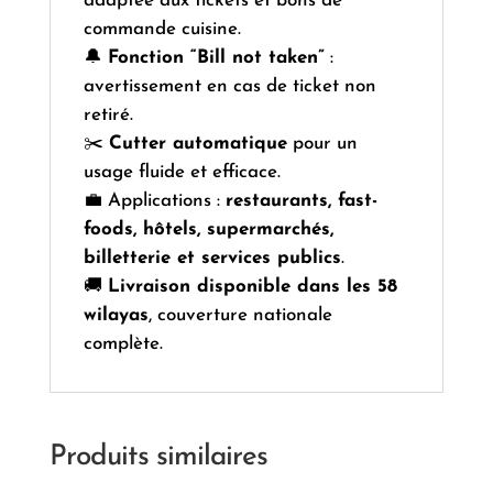
adaptée aux tickets et bons de
commande cuisine.
🔔
Fonction “Bill not taken”
:
avertissement en cas de ticket non
retiré.
✂️
Cutter automatique
pour un
usage fluide et efficace.
💼 Applications :
restaurants, fast-
foods, hôtels, supermarchés,
billetterie et services publics
.
🚚
Livraison disponible dans les 58
wilayas
, couverture nationale
complète.
Produits similaires