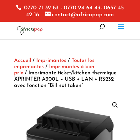
0770 71 32 83 - 0770 24 64 43- 0657 45
42 16
contact@africapap.com
Accueil
/
Imprimantes
/
Toutes les
imprimantes
/
Imprimantes à bon
prix
/ Imprimante ticket/kitchen thermique
XPRINTER A300L – USB + LAN + RS232
avec fonction “Bill not taken”