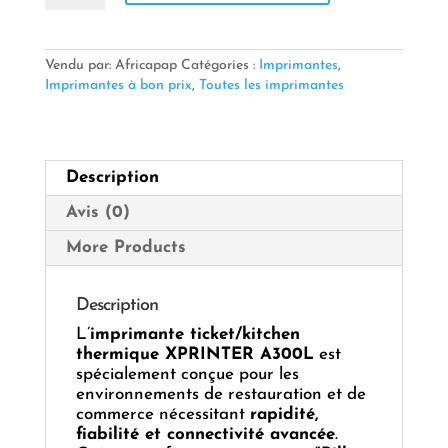
Imprimante
ticket/kitchen
thermique
XPRINTER
Vendu par: Africapap
Catégories :
Imprimantes
,
A300L
Imprimantes à bon prix
,
Toutes les imprimantes
–
USB
+
LAN
Description
+
RS232
Avis (0)
avec
fonction
More Products
“Bill
not
taken”
Description
L’
imprimante ticket/kitchen
thermique XPRINTER A300L
est
spécialement conçue pour les
environnements de restauration et de
commerce nécessitant
rapidité,
fiabilité et connectivité avancée
.