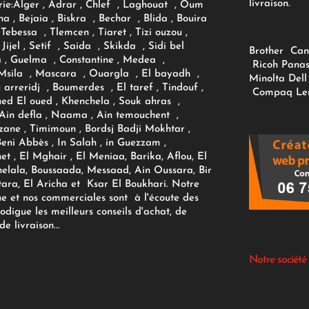
livraison.
ie:
Alger
, Adrar
, Chlef , Laghouat , Oum
na , Bejaia , Biskra , Bechar , Blida , Bouira
Tebessa , Tlemcen , Tiaret , Tizi ouzou ,
Jijel , Setif , Saida , Skikda , Sidi bel
Brother
Can
 , Guelma , Constantine , Medea ,
Ricoh
Panas
sila , Mascara , Ouargla , El bayadh ,
Minolta
Dell
ou arreridj , Boumerdes , El taref , Tindouf ,
Compaq
Le
oued El oued , Khenchela , Souk ahras ,
 Ain defla , Naama , Ain temouchent ,
zane , Timimoun , Bordsj Badji Mokhtar ,
Beni Abbès , In Salah , in Guezzam ,
et , El Mghair , El Meniaa, Barika, Aflou, El
elala, Boussaada, Messaad, Ain Oussara, Bir
tara, El Aricha et Ksar El Boukhari. Notre
ue et nos commerciales sont à l'écoute des
rodigue les meilleurs conseils d'achat, de
e livraison...
Notre société