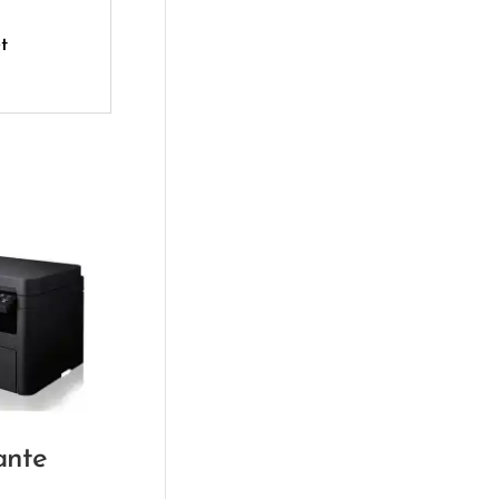
t
ante