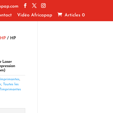
apap.com
ntact
Vidéo Africapap
Articles 0
 HP
/ HP
e Laser
pression
pm)
Imprimantes
,
r
,
Toutes les
d'imprimantes