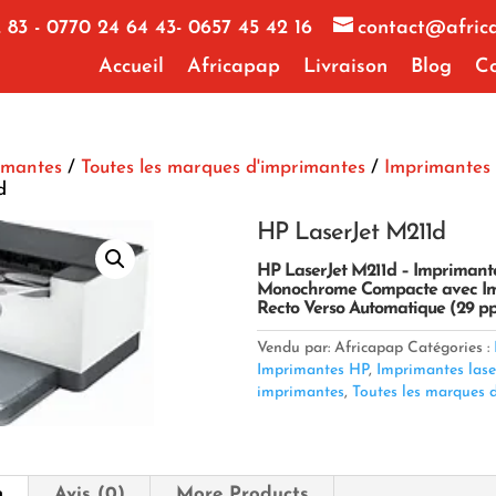
 83 - 0770 24 64 43- 0657 45 42 16
contact@afric
Accueil
Africapap
Livraison
Blog
Co
imantes
/
Toutes les marques d'imprimantes
/
Imprimantes
d
HP LaserJet M211d
HP LaserJet M211d – Imprimant
Monochrome Compacte avec Im
Recto Verso Automatique (29 p
Vendu par: Africapap
Catégories :
Imprimantes HP
,
Imprimantes lase
imprimantes
,
Toutes les marques 
n
Avis (0)
More Products