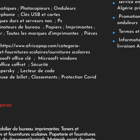
service env
Algérie pr
matiques
;
Photocopieurs
;
Onduleurs
éphonie
;
Clés USB et cartes
Promotions
ques durs et serveurs nas
;
Pc
onduleurs
inateurs
de bureau
;
Papiers
; Imprimantes
;
Termes et 
r
;
Toutes les marques d'imprimantes
;
Pièces
Informatiq
F
https://www.africapap.com/categorie-
livraison A
et-fournitures-scolaires/
ournitures scolaires
osoft office clé
;
Microsoft windows
office coffret
;
Sécurité
spersky
;
Lecteur de code
use de billet
;
Classements
;
Protection Covid
gories
bilier de bureau
,
imprimantes
,
Toners et
es et fournitures scolaires
,
Papeterie et fournitures
es de classement
,
logiciels
,
Matériels point de vente
,