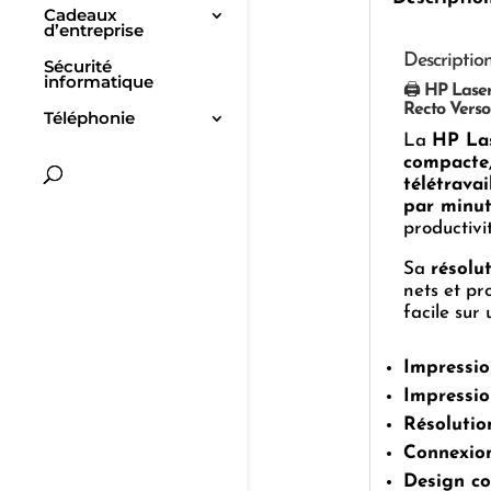
Cadeaux
d’entreprise
Descriptio
Sécurité
informatique
🖨️
HP Laser
Recto Vers
Téléphonie
La
HP La
compacte
télétravai
par minu
productivi
Sa
résolu
nets et pr
facile sur
Impressio
Impressio
Résolutio
Connexion
Design co