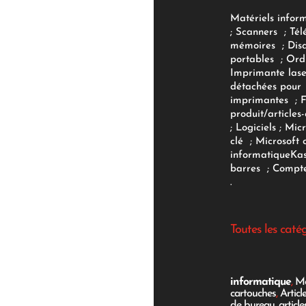
Matériels infor
;
Scanners
;
Tél
mémoires
;
Dis
portables
;
Ord
Imprimante lase
détachées pour
imprimantes
;
produit/articles-
;
Logiciels
; Micr
clé
;
Microsoft 
informatique
Ka
barres
;
Compte
.
Toutes les caté
informatique
,
Mo
cartouches
,
Articl
de bureau
,
articl