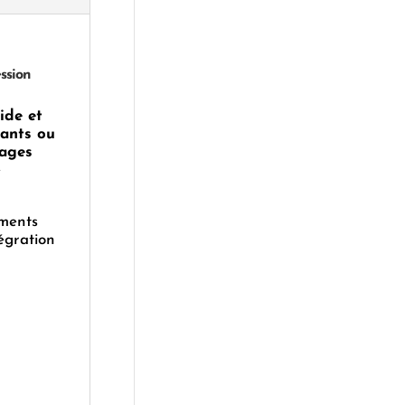
ssion
ide et
dants ou
pages
e
ments
égration