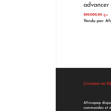
advancer 
500.000,00
د.ج
Vendu par: Af
Livraison en 24
Africapap dispo
commandes et d'