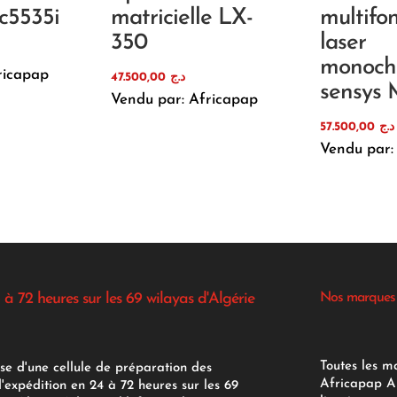
c5535i
matricielle LX-
multifo
350
laser
monoch
ricapap
47.500,00
د.ج
sensys 
Vendu par: Africapap
57.500,00
د.ج
Vendu par:
 à 72 heures sur les 69 wilayas d'Algérie
Nos marques
Toutes les m
se d'une cellule de préparation des
Africapap Al
expédition en 24 à 72 heures sur les 69