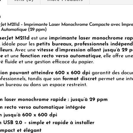
n
Jet M211d – Imprimante Laser Monochrome Compacte avec Impre
o Automatique (29 ppm)
serJet M211d
est une
imprimante laser monochrome rap
, idéale pour les
petits bureaux, professionnels indépen
lleurs
. Avec une
vitesse d’impression allant jusqu’à 29 
te
et une
fonction recto verso automatique
, elle offre un
té fluide et une gestion efficace du papier.
tion pouvant atteindre 600 x 600 dpi
garantit des docu
ofessionnels, tandis que son
format discret
permet une int
 un bureau ou dans un espace restreint.
n laser monochrome rapide : jusqu’à 29 ppm
n recto verso automatique intégrée
n jusqu’à 600 x 600 dpi
 USB 2.0 – simple et rapide à installer
mpact et élégant