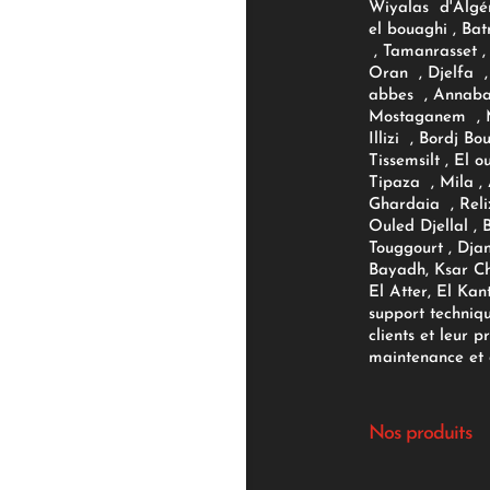
Wiyalas d'Algér
el bouaghi , Bat
, Tamanrasset , 
Oran , Djelfa , 
abbes , Annaba
Mostaganem , M
Illizi , Bordj B
Tissemsilt , El 
Tipaza , Mila ,
Ghardaia , Reli
Ouled Djellal , 
Touggourt , Djan
Bayadh, Ksar Ch
El Atter, El Kan
support techniq
clients et leur p
maintenance et d
Nos produits