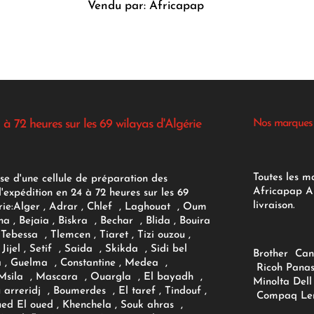
Vendu par: Africapap
 à 72 heures sur les 69 wilayas d'Algérie
Nos marques
Toutes les m
se d'une cellule de préparation des
Africapap Al
expédition en 24 à 72 heures sur les 69
livraison.
ie:
Alger
, Adrar
, Chlef , Laghouat , Oum
na , Bejaia , Biskra , Bechar , Blida , Bouira
Tebessa , Tlemcen , Tiaret , Tizi ouzou ,
Jijel , Setif , Saida , Skikda , Sidi bel
Brother
Can
 , Guelma , Constantine , Medea ,
Ricoh
Panas
sila , Mascara , Ouargla , El bayadh ,
Minolta
Dell
ou arreridj , Boumerdes , El taref , Tindouf ,
Compaq
Le
oued El oued , Khenchela , Souk ahras ,