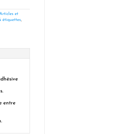
Articles et
 étiquettes
,
adhésive
s.
e entre
.