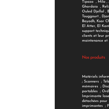
Tipaza , Mila ,
Ghardaia , Reli
Ouled Djellal , 
Touggourt , Djan
Bayadh, Ksar Ch
El Atter, El Kan
support techniq
clients et leur p
maintenance et d
Nos produits
Matériels infor
;
Scanners
;
Tél
mémoires
;
Dis
portables
;
Ord
Imprimante lase
détachées pour
imprimantes
;