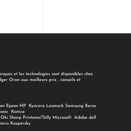
arques et les technologies sont disponibles chez
ger Oran aux meilleurs prix , conseils et
on
Epson
HP
Kyocera
Lexmark
Samsung
Xerox
onic
Konica
Oki
Sharp
Printonix/Tally
Microsoft
Adobe
dell
novo
Kaspersky