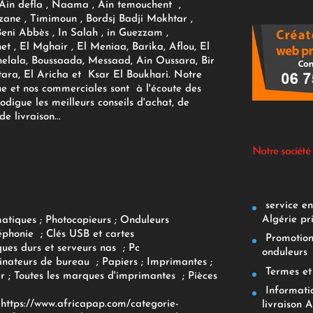
 Ain defla , Naama , Ain temouchent ,
zane , Timimoun , Bordsj Badji Mokhtar ,
Beni Abbès , In Salah , in Guezzam ,
et , El Mghair , El Meniaa, Barika, Aflou, El
elala, Boussaada, Messaad, Ain Oussara, Bir
tara, El Aricha et Ksar El Boukhari. Notre
ue et nos commerciales sont à l'écoute des
rodigue les meilleurs conseils d'achat, de
e livraison...
Notre société
service env
Algérie pr
matiques
;
Photocopieurs
;
Onduleurs
éphonie
;
Clés USB et cartes
Promotions
ques durs et serveurs nas
;
Pc
onduleurs
inateurs
de bureau
;
Papiers
; Imprimantes
;
Termes et 
r
;
Toutes les marques d'imprimantes
;
Pièces
Informatiq
F
https://www.africapap.com/categorie-
livraison A