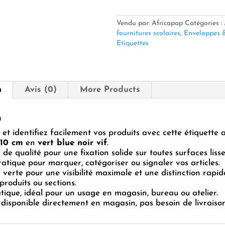
Adhésives
PQ
10x10
Vendu par: Africapap
Catégories :
cm
fournitures scolaires
,
Enveloppes &
–
Etiquettes
po
n
Avis (0)
More Products
n
et identifiez facilement vos produits avec cette étiquette 
×10 cm
en
vert blue noir vif
.
 de qualité pour une fixation solide sur toutes surfaces lisse
pratique pour marquer, catégoriser ou signaler vos articles.
 verte pour une visibilité maximale et une distinction rapid
produits ou sections.
tique, idéal pour un usage en magasin, bureau ou atelier.
 disponible directement en magasin, pas besoin de livraison