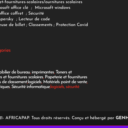
et-fournitures-scolaires/
ournitures scolaires
osoft office clé
;
Microsoft windows
office coffret
;
Sécurité
spersky
;
Lecteur de code
use de billet
;
Classements
;
Protection Covid
gories
bilier de bureau
,
imprimantes
,
Toners et
es et fournitures scolaires
,
Papeterie et fournitures
es de classement
,
logiciels
,
Matériels point de vente
,
tiques
,
Sécurité informatique
,logiciels, sécurité
1- AFRICAPAP. Tous droits réservés. Conçu et hébergé par
GENH