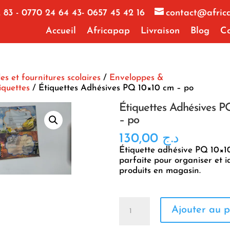
 83 - 0770 24 64 43- 0657 45 42 16
contact@afric
Accueil
Africapap
Livraison
Blog
Co
les et fournitures scolaires
/
Enveloppes &
iquettes
/ Étiquettes Adhésives PQ 10×10 cm – po
Étiquettes Adhésives P
– po
130,00
د.ج
Étiquette adhésive PQ 10×1
parfaite pour organiser et id
produits en magasin.
quantité
Ajouter au p
de
Étiquettes