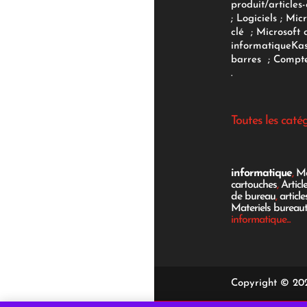
produit/articles-
;
Logiciels
; Micr
clé
;
Microsoft 
informatique
Ka
barres
;
Compte
.
Toutes les caté
informatique
,
Mo
cartouches
,
Articl
de bureau
,
articl
Materiels bureau
informatique...
Copyright © 202