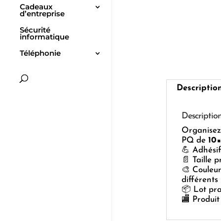
Cadeaux
d’entreprise
Sécurité
informatique
Téléphonie
Descriptio
Descriptio
Organisez 
PQ de
10
💪 Adhésif
📄 Taille 
🎨 Couleur
différents 
📦 Lot pra
🏬 Produit