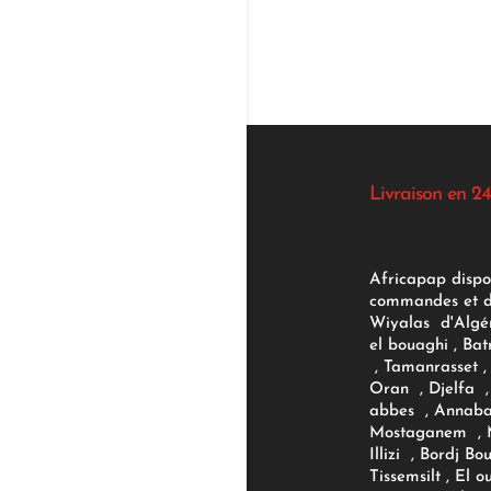
Livraison en 24
Africapap dispo
commandes et d'
Wiyalas d'Algér
el bouaghi , Bat
, Tamanrasset , 
Oran , Djelfa , 
abbes , Annaba
Mostaganem , M
Illizi , Bordj B
Tissemsilt , El 