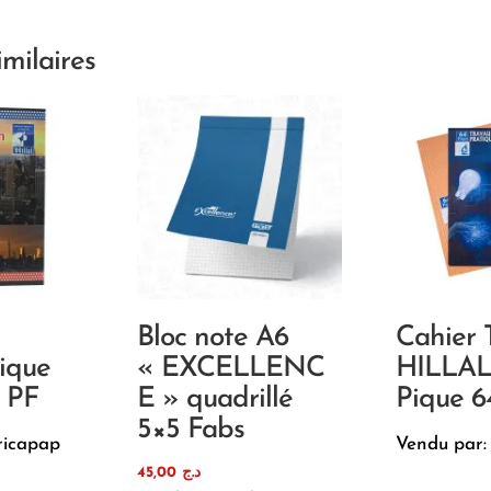
imilaires
Bloc note A6
Cahier 
ique
« EXCELLENC
HILLAL
 PF
E » quadrillé
Pique 6
5×5 Fabs
ricapap
Vendu par:
45,00
د.ج