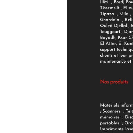
Illizi , Bordj B
Tissemsilt , El 
Tipaza , Mila ,
Ghardaia , Reli
Ouled Djellal , 
Touggourt , Djan
Bayadh, Ksar Ch
El Atter, El Kan
support techniq
clients et leur p
maintenance et d
Nos produits
Matériels infor
;
Scanners
;
Tél
mémoires
;
Dis
portables
;
Ord
Imprimante lase