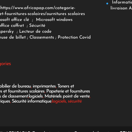
Informatiq
F
https://www.africapap.com/categorie-
livraison A
et-fournitures-scolaires/
ournitures scolaires
osoft office clé
;
Microsoft windows
office coffret
;
Sécurité
spersky
;
Lecteur de code
use de billet
;
Classements
;
Protection Covid
gories
bilier de bureau
,
imprimantes
,
Toners et
es et fournitures scolaires
,
Papeterie et fournitures
es de classement
,
logiciels
,
Matériels point de vente
,
tiques
,
Sécurité informatique
,logiciels, sécurité