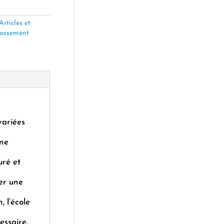
Articles et
assement
variées
une
uré et
ter une
, l’école
essaire.