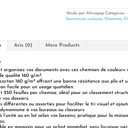
DIF.COULEUR
/
ASS
Vendu par: Africapap
Catégories :
160g
fournitures scolaires
,
Chemises
,
Cl
250
feuilles
n
Avis (0)
More Products
n
t organisez vos documents avec ces chemises de couleurs 
de qualité 160 g/m².
carton 160 g/m² offrant une bonne résistance aux plis et 
on facile pour un usage quotidien.
t 250 feuilles par chemise, idéal pour un classement struct
 vos dossiers.
 différentes ou assorties pour faciliter le tri visuel et ajou
 dynamisme à vos bureaux ou classeurs.
 l’unité ou en lot selon vos besoins, pratique pour la maison
au.
ble en magasin pour un achat immédiat, sans livraison néc