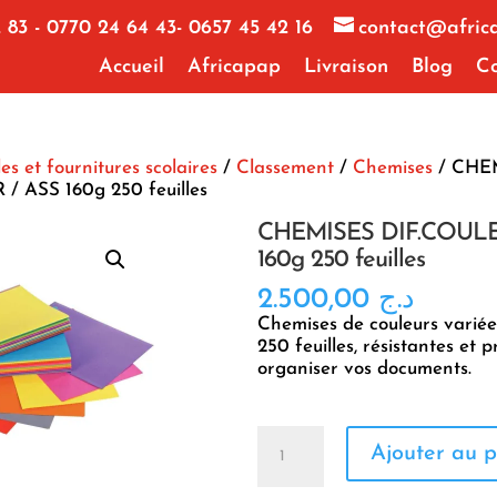
 83 - 0770 24 64 43- 0657 45 42 16
contact@afric
Accueil
Africapap
Livraison
Blog
Co
les et fournitures scolaires
/
Classement
/
Chemises
/ CHE
 ASS 160g 250 feuilles
CHEMISES DIF.COULE
160g 250 feuilles
2.500,00
د.ج
Chemises de couleurs variée
250 feuilles, résistantes et 
organiser vos documents.
quantité
Ajouter au p
de
CHEMISES