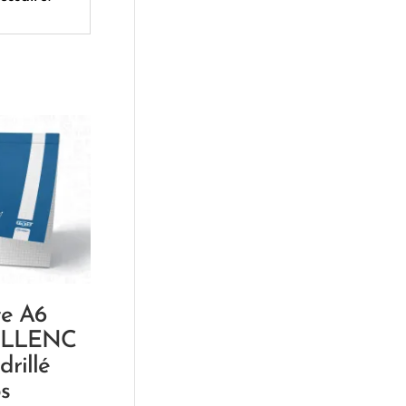
te A6
ELLENC
drillé
s