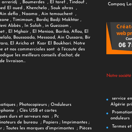
ou arreridj , Boumerdes , El taref , Tindouf ,
Compaq
Le
oued El oued , Khenchela , Souk ahras ,
 Ain defla , Naama , Ain temouchent ,
zane , Timimoun , Bordsj Badji Mokhtar ,
Beni Abbès , In Salah , in Guezzam ,
et , El Mghair , El Meniaa, Barika, Aflou, El
elala, Boussaada, Messaad, Ain Oussara, Bir
tara, El Aricha et Ksar El Boukhari. Notre
ue et nos commerciales sont à l'écoute des
rodigue les meilleurs conseils d'achat, de
e livraison...
Notre société
service env
Algérie pr
matiques
;
Photocopieurs
;
Onduleurs
éphonie
;
Clés USB et cartes
Promotions
ques durs et serveurs nas
;
Pc
onduleurs
inateurs
de bureau
;
Papiers
; Imprimantes
;
Termes et 
r
;
Toutes les marques d'imprimantes
;
Pièces