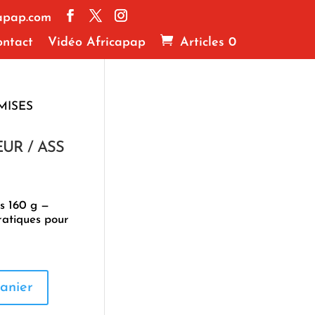
apap.com
ntact
Vidéo Africapap
Articles 0
MISES
UR / ASS
s 160 g —
pratiques pour
anier