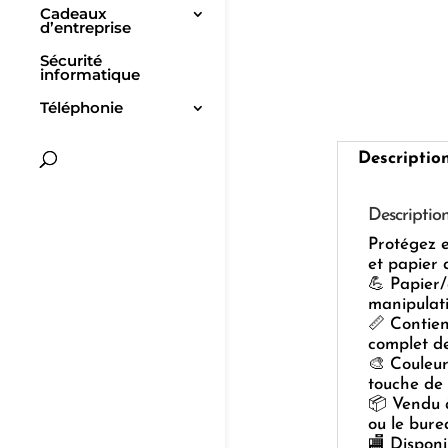
Cadeaux
d’entreprise
Sécurité
informatique
Téléphonie
Descriptio
Descriptio
Protégez e
et papier 
💪 Papier/
manipulati
📏 Contien
complet de
🎨 Couleurs
touche de
📦 Vendu à
ou le bure
🏬 Disponi