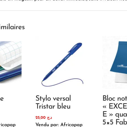
imilaires
re
Stylo versal
Bloc no
Tristar bleu
« EXC
E » qua
25,00
د.ج
5×5 Fab
ricapap
Vendu par: Africapap