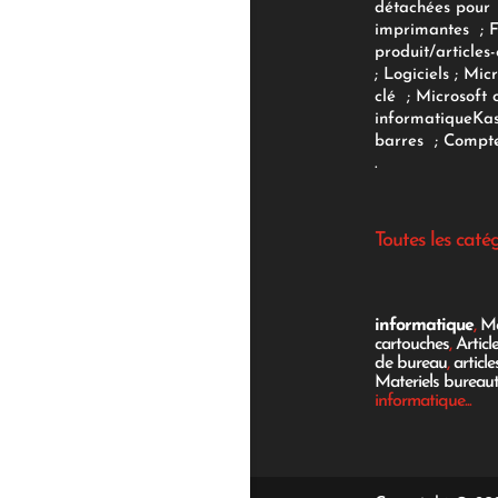
détachées pour
imprimantes
;
produit/articles-
;
Logiciels
; Micr
clé
;
Microsoft 
informatique
Ka
barres
;
Compte
.
Toutes les caté
informatique
,
Mo
cartouches
,
Articl
de bureau
,
articl
Materiels bureau
informatique...