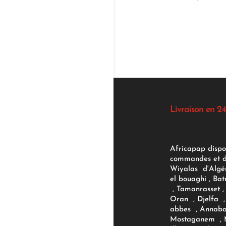
Livraison en 24
Africapap dispo
commandes et d'
Wiyalas d'Algér
el bouaghi , Bat
, Tamanrasset , 
Oran , Djelfa , 
abbes , Annaba
Mostaganem , M