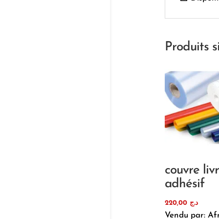
Produits s
couvre liv
adhésif
220,00
د.ج
Vendu par: Af