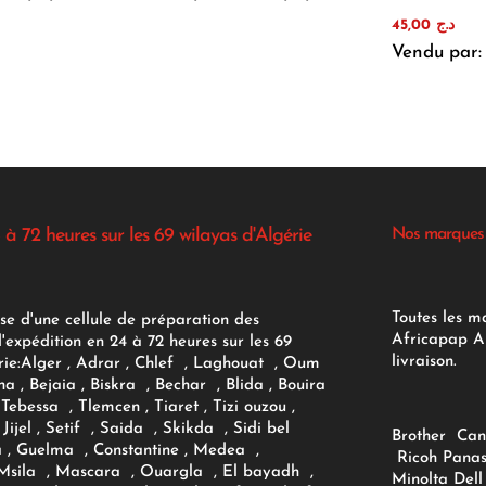
45,00
د.ج
Vendu par:
 à 72 heures sur les 69 wilayas d'Algérie
Nos marques
Toutes les m
se d'une cellule de préparation des
Africapap Al
expédition en 24 à 72 heures sur les 69
livraison.
ie:
Alger
, Adrar
, Chlef , Laghouat , Oum
na , Bejaia , Biskra , Bechar , Blida , Bouira
Tebessa , Tlemcen , Tiaret , Tizi ouzou ,
Jijel , Setif , Saida , Skikda , Sidi bel
Brother
Can
 , Guelma , Constantine , Medea ,
Ricoh
Panas
sila , Mascara , Ouargla , El bayadh ,
Minolta
Dell