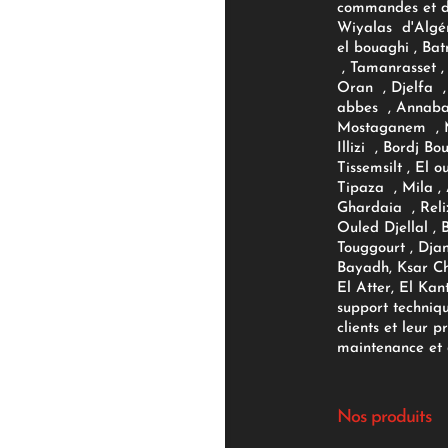
commandes et d'
Wiyalas d'Algér
el bouaghi , Bat
, Tamanrasset , 
Oran , Djelfa , 
abbes , Annaba
Mostaganem , M
Illizi , Bordj B
Tissemsilt , El 
Tipaza , Mila ,
Ghardaia , Reli
Ouled Djellal , 
Touggourt , Djan
Bayadh, Ksar Ch
El Atter, El Kan
support techniq
clients et leur p
maintenance et d
Nos produits