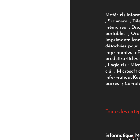
Matériels infor
;
Scanners
;
Tél
mémoires
;
Dis
portables
;
Ord
Imprimante lase
détachées pour
imprimantes
;
produit/articles-
;
Logiciels
; Micr
clé
;
Microsoft 
informatique
Ka
barres
;
Compte
.
Toutes les caté
informatique
,
Mo