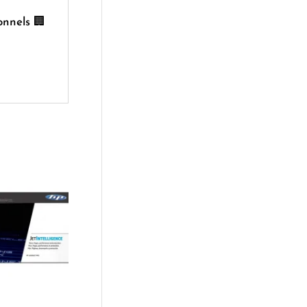
onnels 🏢