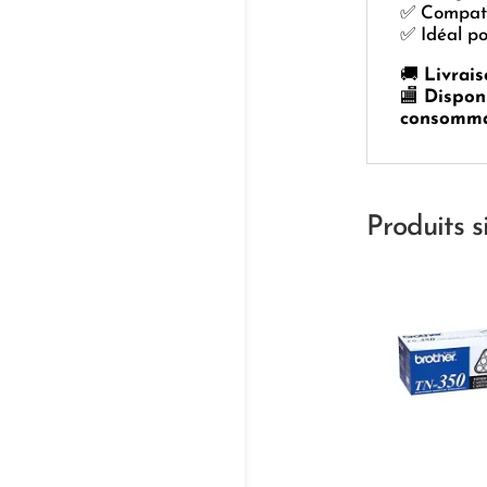
✅ Compati
✅ Idéal po
🚚
Livrai
🏬
Disponi
consomma
Produits s