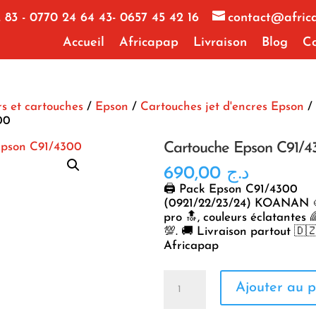
 83 - 0770 24 64 43- 0657 45 42 16
contact@afric
Accueil
Africapap
Livraison
Blog
Co
s et cartouches
/
Epson
/
Cartouches jet d'encres Epson
/
00
Cartouche Epson C91/4
690,00
د.ج
🖨️ Pack Epson C91/4300
(0921/22/23/24) KOANAN 🎨
pro 🔝, couleurs éclatantes 🌈
💯. 🚚 Livraison partout 🇩
Africapap
quantité
Ajouter au p
de
Cartouche