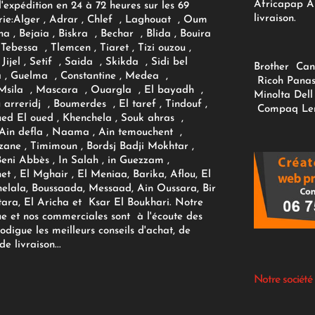
Africapap Al
expédition en 24 à 72 heures sur les 69
livraison.
ie:
Alger
, Adrar
, Chlef , Laghouat , Oum
na , Bejaia , Biskra , Bechar , Blida , Bouira
Tebessa , Tlemcen , Tiaret , Tizi ouzou ,
Jijel , Setif , Saida , Skikda , Sidi bel
Brother
Can
 , Guelma , Constantine , Medea ,
Ricoh
Panas
sila , Mascara , Ouargla , El bayadh ,
Minolta
Dell
ou arreridj , Boumerdes , El taref , Tindouf ,
Compaq
Le
oued El oued , Khenchela , Souk ahras ,
 Ain defla , Naama , Ain temouchent ,
zane , Timimoun , Bordsj Badji Mokhtar ,
Beni Abbès , In Salah , in Guezzam ,
et , El Mghair , El Meniaa, Barika, Aflou, El
elala, Boussaada, Messaad, Ain Oussara, Bir
tara, El Aricha et Ksar El Boukhari. Notre
ue et nos commerciales sont à l'écoute des
rodigue les meilleurs conseils d'achat, de
e livraison...
Notre société