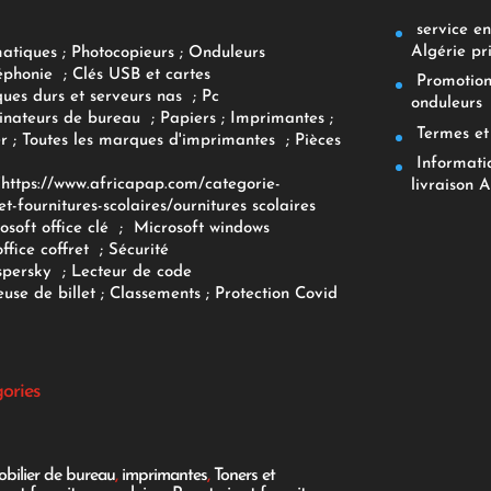
service env
Algérie pr
matiques
;
Photocopieurs
;
Onduleurs
éphonie
;
Clés USB et cartes
Promotions
ques durs et serveurs nas
;
Pc
onduleurs
inateurs
de bureau
;
Papiers
; Imprimantes
;
Termes et 
r
;
Toutes les marques d'imprimantes
;
Pièces
Informatiq
F
https://www.africapap.com/categorie-
livraison A
et-fournitures-scolaires/
ournitures scolaires
osoft office clé
;
Microsoft windows
office coffret
;
Sécurité
spersky
;
Lecteur de code
use de billet
;
Classements
;
Protection Covid
gories
bilier de bureau
,
imprimantes
,
Toners et