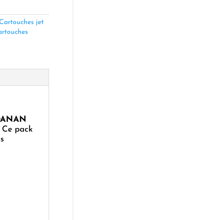
Cartouches jet
artouches
 KOANAN
. Ce pack
us