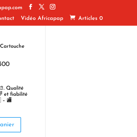
apap.com
ntact
Vidéo Africapap
Articles 0
 Cartouche
300
. Qualité
 et fiabilité
 – 🏬
anier