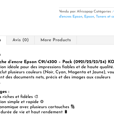
Epson
C91/4300
Vendu par: Africapap
Catégories :
d'encres Epson
,
Epson
,
Toners et c
n
Avis (0)
More Products
n
che d’encre Epson C91/4300 – Pack (0921/22/23/24)
ution idéale pour des impressions fiables et de haute qualité
clut plusieurs couleurs (Noir, Cyan, Magenta et Jaune), vo
nt des documents nets, précis et des images aux couleurs
.
ges :
 riches et fidèles 🎨
tion simple et rapide ⚙️
onomique avec plusieurs cartouches 🔢
durée de vie et haut rendement 🔋