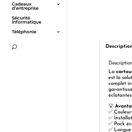
Cadeaux
d’entreprise
Sécurité
informatique
Téléphonie
Descriptio
Descriptio
La
cartou
est la sol
complet in
garantissa
éclatantes
💡
Avanta
✅ Couleurs
✅ Installa
✅ Pack éc
✅ Longue 