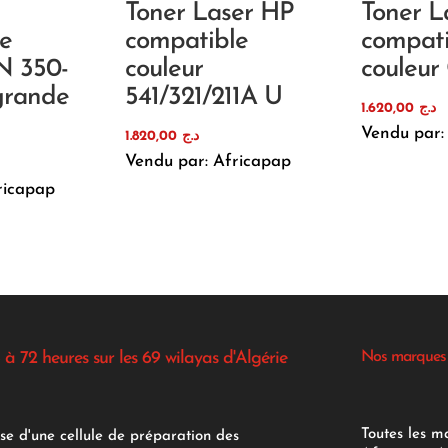
Toner Laser HP
Toner L
e
compatible
compati
N 350-
couleur
couleur
rande
541/321/211A U
1.620,00
د.ج
Vendu par:
1.820,00
د.ج
Vendu par: Africapap
ricapap
 à 72 heures sur les 69 wilayas d'Algérie
Nos marques
Toutes les m
se d'une cellule de préparation des