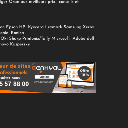
ger Oran aux meilleurs prix , conseils et
on
Epson
HP
Kyocera
Lexmark
Samsung
Xerox
onic
Konica
Oki
Sharp
Printonix/Tally
Microsoft
Adobe
dell
novo
Kaspersky