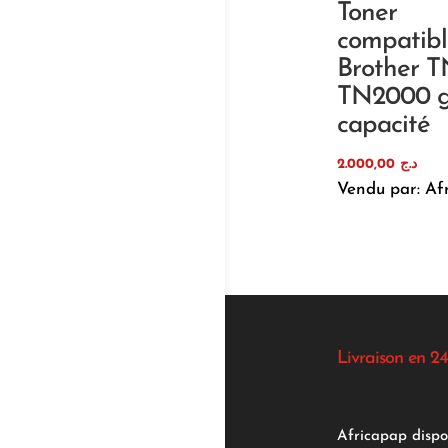
Toner
compatibl
Brother T
TN2000 g
capacité
2.000,00
د.ج
Vendu par: Af
Livraison en 24
Africapap dispo