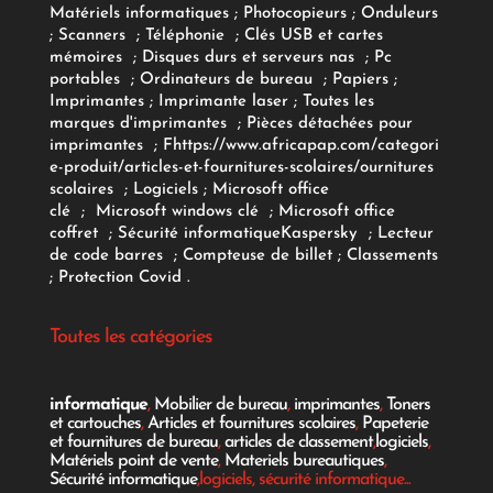
Matériels informatiques
;
Photocopieurs
;
Onduleurs
;
Scanners
;
Téléphonie
;
Clés USB et cartes
mémoires
;
Disques durs et serveurs nas
;
Pc
portables
;
Ordinateurs
de bureau
;
Papiers
;
Imprimantes
;
Imprimante laser
;
Toutes les
marques d'imprimantes
;
Pièces détachées pour
imprimantes
;
F
https://www.africapap.com/categori
e-produit/articles-et-fournitures-scolaires/
ournitures
scolaires
;
Logiciels
; Microsoft office
clé
;
Microsoft windows clé
;
Microsoft office
coffret
;
Sécurité informatique
Kaspersky
;
Lecteur
de code barres
;
Compteuse de billet
;
Classements
;
Protection Covid
.
Toutes les catégories
informatique
,
Mobilier de bureau
,
imprimantes
,
Toners
et cartouches
,
Articles et fournitures scolaires
,
Papeterie
et fournitures de bureau
,
articles de classement
,
logiciels
,
Matériels point de vente
,
Materiels bureautiques
,
Sécurité informatique
,logiciels, sécurité informatique...