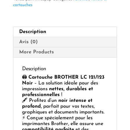
Noir
cartouches
Description
Avis (0)
More Products
Description
🖨️
Cartouche BROTHER LC 121/123
Noir
– La solution idéale pour des
impressions
nettes, durables et
professionnelles
!
🖋️ Profitez d’un
noir intense et
profond
, parfait pour vos textes,
graphiques et documents importants.
⚡ Conçue spécialement pour les
imprimantes Brother, elle assure une
compatibilité parfaite
et des