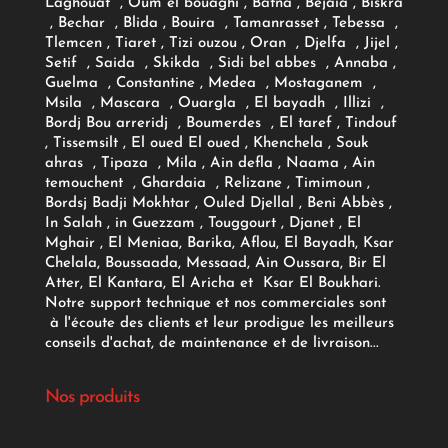
Laghouat , Oum el bouaghi , Batna , Bejaia , Biskra
, Bechar , Blida , Bouira , Tamanrasset , Tebessa ,
Tlemcen , Tiaret , Tizi ouzou , Oran , Djelfa , Jijel ,
Setif , Saida , Skikda , Sidi bel abbes , Annaba ,
Guelma , Constantine , Medea , Mostaganem ,
Msila , Mascara , Ouargla , El bayadh , Illizi ,
Bordj Bou arreridj , Boumerdes , El taref , Tindouf
, Tissemsilt , El oued El oued , Khenchela , Souk
ahras , Tipaza , Mila , Ain defla , Naama , Ain
temouchent , Ghardaia , Relizane , Timimoun ,
Bordsj Badji Mokhtar , Ouled Djellal , Beni Abbès ,
In Salah , in Guezzam , Touggourt , Djanet , El
Mghair , El Meniaa, Barika, Aflou, El Bayadh, Ksar
Chelala, Boussaada, Messaad, Ain Oussara, Bir El
Atter, El Kantara, El Aricha et Ksar El Boukhari.
Notre support technique et nos commerciales sont
à l'écoute des clients et leur prodigue les meilleurs
conseils d'achat, de maintenance et de livraison...
Nos produits