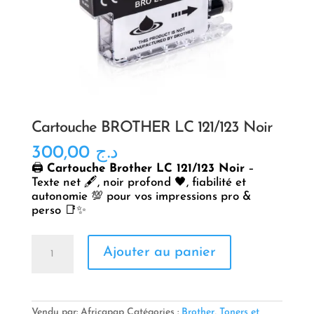
Cartouche BROTHER LC 121/123 Noir
300,00
د.ج
🖨️
Cartouche Brother LC 121/123 Noir
–
Texte net 🖋️, noir profond 🖤, fiabilité et
autonomie 💯 pour vos impressions pro &
perso 📑✨
quantité
Ajouter au panier
de
Cartouche
BROTHER
LC
121/123
Vendu par: Africapap
Catégories :
Brother
,
Toners et