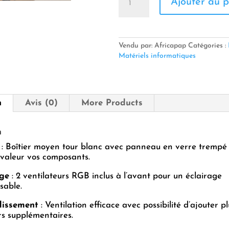
Ajouter au p
de
BOITIER
GAMER
GEARMASTER
GM-
Vendu par: Africapap
Catégories :
25
Matériels informatiques
BLANC
n
Avis (0)
More Products
n
: Boîtier moyen tour blanc avec panneau en verre trempé
valeur vos composants.
age
: 2 ventilateurs RGB inclus à l’avant pour un éclairage
sable.
dissement
: Ventilation efficace avec possibilité d’ajouter pl
rs supplémentaires.