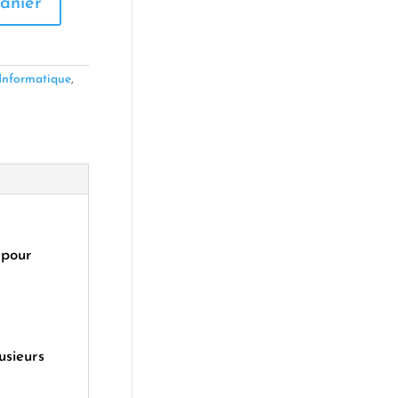
anier
Informatique
,
 pour
usieurs