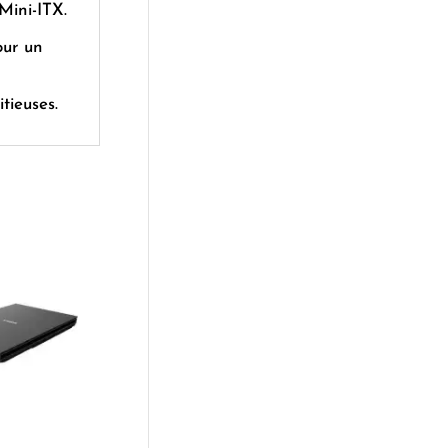
Mini-ITX.
our un
tieuses.