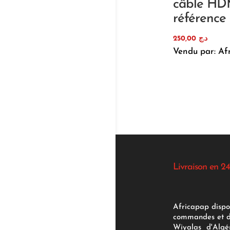
câble HD
référence
250,00
د.ج
Vendu par: Af
Livraison en 24
Africapap dispo
commandes et d'
Wiyalas d'Algér