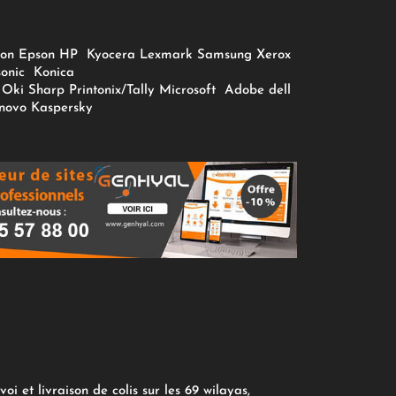
on
Epson
HP
Kyocera
Lexmark
Samsung
Xerox
onic
Konica
Oki
Sharp
Printonix/Tally
Microsoft
Adobe
dell
novo
Kaspersky
oi et livraison de colis sur les 69 wilayas,