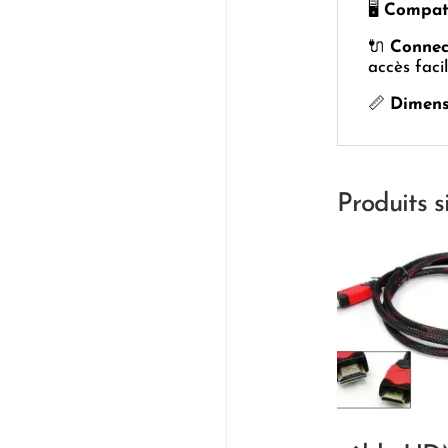
🖥️
Compati
🔌
Connec
accès facil
📏
Dimens
Produits s