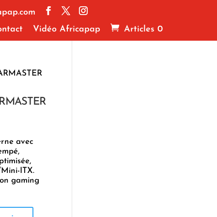
apap.com
ntact
Vidéo Africapap
Articles 0
EARMASTER
ARMASTER
erne avec
empé,
ptimisée,
Mini-ITX.
tion gaming