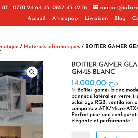
 83 - 0770 24 64 43- 0657 45 42 16
contact@afric
Accueil
Africapap
Livraison
Blog
Co
rmatique
/
Matériels informatiques
/ BOITIER GAMER G
C
BOITIER GAMER GE
GM-25 BLANC
14.000,00
د.ج
✨ Boîtier gamer blanc mod
panneau latéral en verre tr
éclairage RGB, ventilation o
compatible ATX/Micro-ATX/
Parfait pour une configura
élégante et performante !
quantité