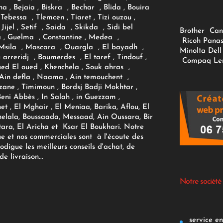
na , Bejaia , Biskra , Bechar , Blida , Bouira
Tebessa , Tlemcen , Tiaret , Tizi ouzou ,
Jijel , Setif , Saida , Skikda , Sidi bel
Brother
Can
 , Guelma , Constantine , Medea ,
Ricoh
Panas
sila , Mascara , Ouargla , El bayadh ,
Minolta
Dell
ou arreridj , Boumerdes , El taref , Tindouf ,
Compaq
Le
oued El oued , Khenchela , Souk ahras ,
 Ain defla , Naama , Ain temouchent ,
zane , Timimoun , Bordsj Badji Mokhtar ,
Beni Abbès , In Salah , in Guezzam ,
et , El Mghair , El Meniaa, Barika, Aflou, El
elala, Boussaada, Messaad, Ain Oussara, Bir
tara, El Aricha et Ksar El Boukhari. Notre
ue et nos commerciales sont à l'écoute des
rodigue les meilleurs conseils d'achat, de
e livraison...
Notre société
service env