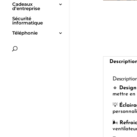
Cadeaux
d’entreprise
Sécurité
informatique
Téléphonie
Descriptio
Descriptio
🔹
Design
mettre en 
💡
Éclair
personnali
🌬️
Refroi
ventilateu