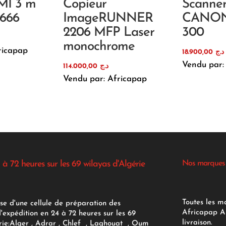
MI 3 m
Copieur
Scanne
 666
ImageRUNNER
CANON
2206 MFP Laser
300
monochrome
ricapap
18.900,00
د.ج
Vendu par:
114.000,00
د.ج
Vendu par: Africapap
 à 72 heures sur les 69 wilayas d'Algérie
Nos marques
Toutes les m
se d'une cellule de préparation des
Africapap Al
expédition en 24 à 72 heures sur les 69
livraison.
ie:
Alger
, Adrar
, Chlef , Laghouat , Oum