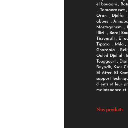
el bouaghi , Bat
, Tamanrasset , 
Oran , Djelfa , 
abbes , Annaba
Mostaganem , M
Illizi , Bordj B
Tissemsilt , El 
Tipaza , Mila ,
Ghardaia , Reli
Ouled Djellal , 
Touggourt , Djan
Bayadh, Ksar Ch
El Atter, El Kan
support techniq
clients et leur p
maintenance et d
Nos produits