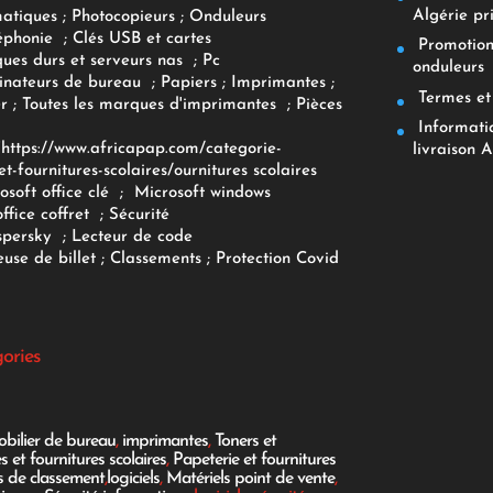
Algérie pr
matiques
;
Photocopieurs
;
Onduleurs
éphonie
;
Clés USB et cartes
Promotions
ques durs et serveurs nas
;
Pc
onduleurs
inateurs
de bureau
;
Papiers
; Imprimantes
;
Termes et 
r
;
Toutes les marques d'imprimantes
;
Pièces
Informatiq
F
https://www.africapap.com/categorie-
livraison A
et-fournitures-scolaires/
ournitures scolaires
osoft office clé
;
Microsoft windows
office coffret
;
Sécurité
spersky
;
Lecteur de code
use de billet
;
Classements
;
Protection Covid
gories
bilier de bureau
,
imprimantes
,
Toners et
es et fournitures scolaires
,
Papeterie et fournitures
es de classement
,
logiciels
,
Matériels point de vente
,