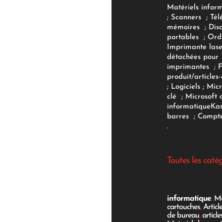
Matériels infor
;
Scanners
;
Tél
mémoires
;
Dis
portables
;
Ord
Imprimante lase
détachées pour
imprimantes
;
produit/articles-
;
Logiciels
; Micr
clé
;
Microsoft 
informatique
Ka
barres
;
Compte
.
Toutes les caté
informatique
,
Mo
cartouches
,
Articl
de bureau
,
articl