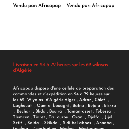
Vendu par: Africapap
Vendu par: Africapap
Livraison en 24 à 72 heures sur les 69 wilayas
d'Algérie
Africapap dispose d'une cellule de préparation des
commandes et d'expédition en 24 à 72 heures sur
les 69 Wiyalas d'Algérie:
Alger
, Adrar
, Chlef ,
Laghouat , Oum el bouaghi , Batna , Bejaia , Biskra
, Bechar , Blida , Bouira , Tamanrasset , Tebessa ,
Tlemcen , Tiaret , Tizi ouzou , Oran , Djelfa , Jijel ,
Setif , Saida , Skikda , Sidi bel abbes , Annaba ,
Guelma , Constantine , Medea , Mostaganem ,