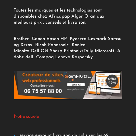
Toutes les marques et les technologies sont
disponibles chez Africapap Alger Oran aux
meilleurs prix , conseils et livraison.
Brother
Canon
Epson
HP
Kyocera
Lexmark
Samsu
ng
Xerox
Ricoh
Panasonic
Konica
Minolta
Dell
Oki
Sharp
Printonix/Tally
Microsoft
A
dobe
dell
Compaq
Lenovo
Kaspersky
Notre société
service envoi et livraison de colis sur les 69