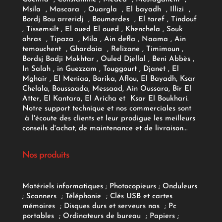
Msila , Mascara , Ouargla , El bayadh , Illizi ,
Bordj Bou arreridj , Boumerdes , El taref , Tindouf
, Tissemsilt , El oued El oued , Khenchela , Souk
ahras , Tipaza , Mila , Ain defla , Naama , Ain
temouchent , Ghardaia , Relizane , Timimoun ,
Bordsj Badji Mokhtar , Ouled Djellal , Beni Abbès ,
In Salah , in Guezzam , Touggourt , Djanet , El
Mghair , El Meniaa, Barika, Aflou, El Bayadh, Ksar
Chelala, Boussaada, Messaad, Ain Oussara, Bir El
Atter, El Kantara, El Aricha et Ksar El Boukhari.
Notre support technique et nos commerciales sont
à l'écoute des clients et leur prodigue les meilleurs
conseils d'achat, de maintenance et de livraison...
Nos produits
Matériels informatiques
;
Photocopieurs
;
Onduleurs
;
Scanners
;
Téléphonie
;
Clés USB et cartes
mémoires
;
Disques durs et serveurs nas
;
Pc
portables
;
Ordinateurs
de bureau
;
Papiers
;