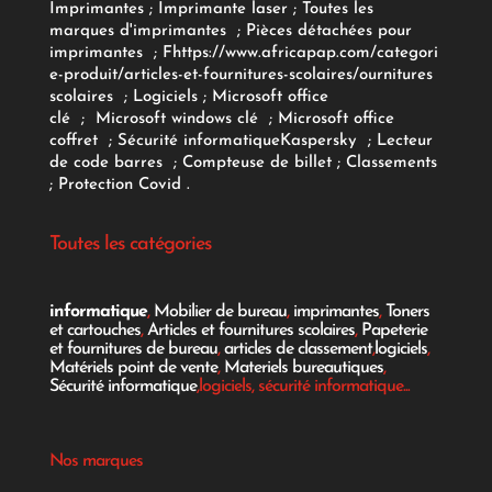
Imprimantes
;
Imprimante laser
;
Toutes les
marques d'imprimantes
;
Pièces détachées pour
imprimantes
;
F
https://www.africapap.com/categori
e-produit/articles-et-fournitures-scolaires/
ournitures
scolaires
;
Logiciels
; Microsoft office
clé
;
Microsoft windows clé
;
Microsoft office
coffret
;
Sécurité informatique
Kaspersky
;
Lecteur
de code barres
;
Compteuse de billet
;
Classements
;
Protection Covid
.
Toutes les catégories
informatique
,
Mobilier de bureau
,
imprimantes
,
Toners
et cartouches
,
Articles et fournitures scolaires
,
Papeterie
et fournitures de bureau
,
articles de classement
,
logiciels
,
Matériels point de vente
,
Materiels bureautiques
,
Sécurité informatique
,logiciels, sécurité informatique...
Nos marques