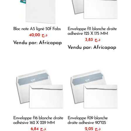
Bloc note A5 ligné 50f Fabs
Enveloppe f11 blanche droite
adhesive 125 X 175 MM
40,00
د.ج
3,83
د.ج
Vendu par: Africapap
Vendu par: Africapap
Enveloppe f16 blanche droite
Enveloppe f09 blanche
adhésive 162 X 229 MM
droite adhesive 90*125
6,84
د.ج
2,05
د.ج