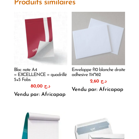
Produits similaires
Bloc note A4
Enveloppe f10 blanche droite
« EXCELLENCE » quadrillé
adhesive 114*162
5×5 Fabs
2,60
د.ج
80,00
د.ج
Vendu par: Africapap
Vendu par: Africapap