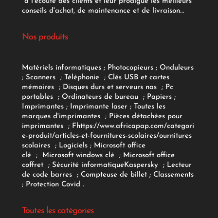
à l'écoute des clients et leur prodigue les meilleurs
conseils d'achat, de maintenance et de livraison...
Nos produits
Matériels informatiques
;
Photocopieurs
;
Onduleurs
;
Scanners
;
Téléphonie
;
Clés USB et cartes
mémoires
;
Disques durs et serveurs nas
;
Pc
portables
;
Ordinateurs
de bureau
;
Papiers
;
Imprimantes
;
Imprimante laser
;
Toutes les
marques d'imprimantes
;
Pièces détachées pour
imprimantes
;
F
https://www.africapap.com/categori
e-produit/articles-et-fournitures-scolaires/
ournitures
scolaires
;
Logiciels
; Microsoft office
clé
;
Microsoft windows clé
;
Microsoft office
coffret
;
Sécurité informatique
Kaspersky
;
Lecteur
de code barres
;
Compteuse de billet
;
Classements
;
Protection Covid
.
Toutes les catégories