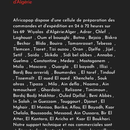
d'Algérie
Africapap dispose d'une cellule de préparation des
commandes et d'expédition en 24 à 72 heures sur
les 69 Wiyalas d'Algérie:
Alger
, Adrar
, Chlef ,
Laghouat , Oum el bouaghi , Batna , Bejaia , Biskra
, Bechar , Blida , Bouira , Tamanrasset , Tebessa ,
Tlemcen , Tiaret , Tizi ouzou , Oran , Djelfa , Jijel ,
Setif , Saida , Skikda , Sidi bel abbes , Annaba ,
Guelma , Constantine , Medea , Mostaganem ,
Msila , Mascara , Ouargla , El bayadh , Illizi ,
Bordj Bou arreridj , Boumerdes , El taref , Tindouf
, Tissemsilt , El oued El oued , Khenchela , Souk
ahras , Tipaza , Mila , Ain defla , Naama , Ain
temouchent , Ghardaia , Relizane , Timimoun ,
Bordsj Badji Mokhtar , Ouled Djellal , Beni Abbès ,
In Salah , in Guezzam , Touggourt , Djanet , El
Mghair , El Meniaa, Barika, Aflou, El Bayadh, Ksar
Chelala, Boussaada, Messaad, Ain Oussara, Bir El
Atter, El Kantara, El Aricha et Ksar El Boukhari.
Notre support technique et nos commerciales sont