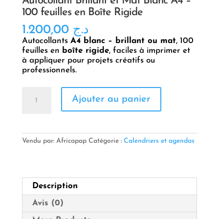
Autocollant Brillant et Mat Blanc A4 –
100 feuilles en Boîte Rigide
1.200,00
د.ج
Autocollants
A4 blanc – brillant ou mat
, 100
feuilles en
boîte rigide
, faciles à imprimer et
à appliquer pour projets créatifs ou
professionnels.
quantité
Ajouter au panier
de
Autocollant
Brillant
et
Mat
Vendu par: Africapap
Catégorie :
Calendriers et agendas
Blanc
A4
–
100
Description
feuilles
en
Avis (0)
Boîte
Rigide