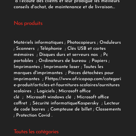
à l'écoute des clients et leur prodigue les meilleurs
conseils d'achat, de maintenance et de livraison...
Nos produits
Matériels informatiques
;
Photocopieurs
;
Onduleurs
;
Scanners
;
Téléphonie
;
Clés USB et cartes
mémoires
;
Disques durs et serveurs nas
;
Pc
portables
;
Ordinateurs
de bureau
;
Papiers
;
Imprimantes
;
Imprimante laser
;
Toutes les
marques d'imprimantes
;
Pièces détachées pour
imprimantes
;
F
https://www.africapap.com/categori
e-produit/articles-et-fournitures-scolaires/
ournitures
scolaires
;
Logiciels
; Microsoft office
clé
;
Microsoft windows clé
;
Microsoft office
coffret
;
Sécurité informatique
Kaspersky
;
Lecteur
de code barres
;
Compteuse de billet
;
Classements
;
Protection Covid
.
Toutes les catégories