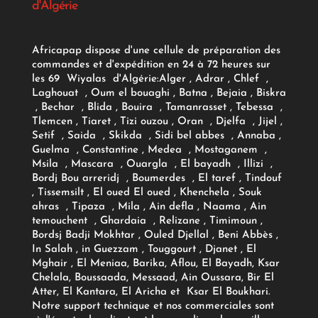
d'Algérie
Africapap dispose d'une cellule de préparation des
commandes et d'expédition en 24 à 72 heures sur
les 69 Wiyalas d'Algérie:
Alger
, Adrar
, Chlef ,
Laghouat , Oum el bouaghi , Batna , Bejaia , Biskra
, Bechar , Blida , Bouira , Tamanrasset , Tebessa ,
Tlemcen , Tiaret , Tizi ouzou , Oran , Djelfa , Jijel ,
Setif , Saida , Skikda , Sidi bel abbes , Annaba ,
Guelma , Constantine , Medea , Mostaganem ,
Msila , Mascara , Ouargla , El bayadh , Illizi ,
Bordj Bou arreridj , Boumerdes , El taref , Tindouf
, Tissemsilt , El oued El oued , Khenchela , Souk
ahras , Tipaza , Mila , Ain defla , Naama , Ain
temouchent , Ghardaia , Relizane , Timimoun ,
Bordsj Badji Mokhtar , Ouled Djellal , Beni Abbès ,
In Salah , in Guezzam , Touggourt , Djanet , El
Mghair , El Meniaa, Barika, Aflou, El Bayadh, Ksar
Chelala, Boussaada, Messaad, Ain Oussara, Bir El
Atter, El Kantara, El Aricha et Ksar El Boukhari.
Notre support technique et nos commerciales sont