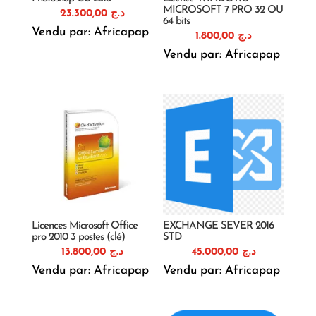
MICROSOFT 7 PRO 32 OU
23.300,00
د.ج
64 bits
Vendu par: Africapap
1.800,00
د.ج
Vendu par: Africapap
Licences Microsoft Office
EXCHANGE SEVER 2016
pro 2010 3 postes (clé)
STD
13.800,00
د.ج
45.000,00
د.ج
Vendu par: Africapap
Vendu par: Africapap