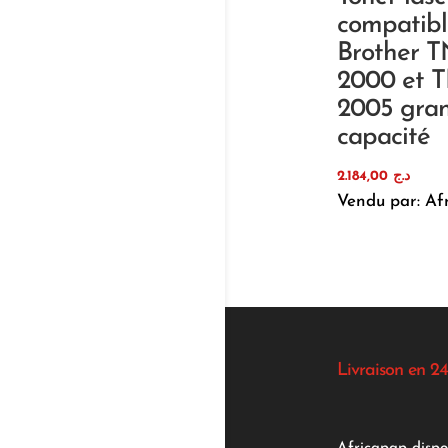
compatibl
Brother T
2000 et 
2005 gra
capacité
2.184,00
د.ج
Vendu par: Af
Livraison en 24