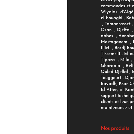
Africapap dispo
commandes et d'
Wiyalas d'Algér
el bouaghi , Bat
, Tamanrasset , 
Oran , Djelfa , 
abbes , Annaba
Mostaganem , M
Illizi , Bordj B
Tissemsilt , El 
Tipaza , Mila ,
Ghardaia , Reli
Ouled Djellal , 
Touggourt , Djan
Bayadh, Ksar Ch
El Atter, El Kan
support techniq
clients et leur p
maintenance et d
Nos produits