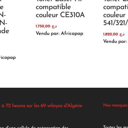
e
compatible
compati
N-
couleur CE310A
couleur
TN-
541/321
1.750,00
د.ج
nde
Vendu par: Africapap
1.820,00
د.ج
Vendu par:
ricapap
 à 72 heures sur les 69 wilayas d'Algérie
Nos marques
Toutes les m