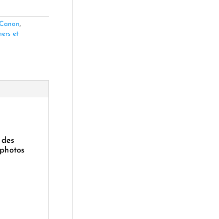
Canon
,
ers et
 des
 photos