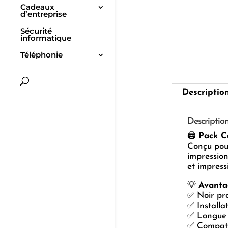
Cadeaux
d’entreprise
Sécurité
informatique
Téléphonie
Descriptio
Descriptio
🖨️
Pack C
Conçu pou
impressio
et impress
💡
Avanta
✅ Noir pro
✅ Installat
✅ Longue 
✅ Compati