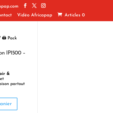
apap.com
ntact
Vidéo Africapap
Articles 0
 🖨️ Pack
on IP1500 –
oir &
et
raison partout
anier