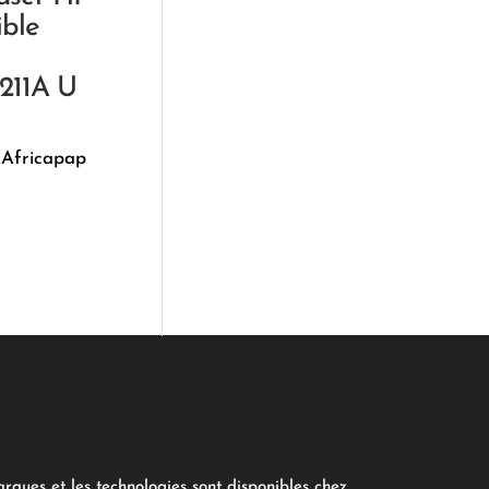
ble
/211A U
 Africapap
arques et les technologies sont disponibles chez