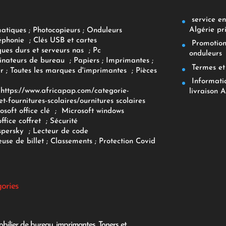
service env
Algérie pr
matiques
;
Photocopieurs
;
Onduleurs
éphonie
;
Clés USB et cartes
Promotions
ques durs et serveurs nas
;
Pc
onduleurs
inateurs
de bureau
;
Papiers
; Imprimantes
;
Termes et 
r
;
Toutes les marques d'imprimantes
;
Pièces
Informatiq
F
https://www.africapap.com/categorie-
livraison A
et-fournitures-scolaires/
ournitures scolaires
osoft office clé
;
Microsoft windows
office coffret
;
Sécurité
spersky
;
Lecteur de code
use de billet
;
Classements
;
Protection Covid
gories
bilier de bureau
,
imprimantes
,
Toners et