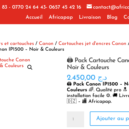
 83 - 0770 24 64 43- 0657 45 42 16
contact@afric
Accueil
Africapap
Livraison
Blog
Co
s et cartouches
/
Canon
/
Cartouches jet d'encres Canon
/
on IP1500 – Noir & Couleurs
🖨️ Pack Cartouche Can
Noir & Couleurs
2.450,00
د.ج
🖨️
Pack Canon IP1500 – N
Couleurs
🌈. Qualité pro 🔝 
installation facile ⚙️. 🚚 Liv
🇩🇿 – 🏬 Africapap.
quantité
Ajouter au p
de
🖨️