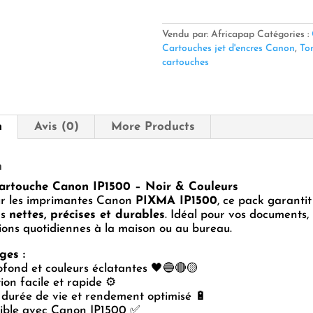
Pack
Cartouche
Canon
Vendu par: Africapap
Catégories :
IP1500
Cartouches jet d'encres Canon
,
Ton
–
cartouches
Noir
&
Couleurs
n
Avis (0)
More Products
n
artouche Canon IP1500 – Noir & Couleurs
r les imprimantes Canon
PIXMA IP1500
, ce pack garantit
ns
nettes, précises et durables
. Idéal pour vos documents,
ions quotidiennes à la maison ou au bureau.
ges :
fond et couleurs éclatantes 🖤🔵🔴🟡
ion facile et rapide ⚙️
durée de vie et rendement optimisé 🔋
ble avec Canon IP1500 ✅