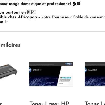
pour usage domestique et professionnel 🏠🏢
son partout en 🇩🇿
ible chez Africapap
– votre fournisseur fiable de consom
ion ✨
imilaires
r
Toner Laser HP
Toner L