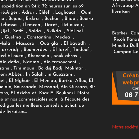
se d'une cellule de préparation des
Africapap Al
expédition en 24 à 72 heures sur les 69
livraison.
ie:
Alger
, Adrar
, Chlef , Laghouat , Oum
na , Bejaia , Biskra , Bechar , Blida , Bouira
Tebessa , Tlemcen , Tiaret , Tizi ouzou ,
Jijel , Setif , Saida , Skikda , Sidi bel
Brother
Can
 , Guelma , Constantine , Medea ,
Ricoh
Panas
sila , Mascara , Ouargla , El bayadh ,
Minolta
Dell
ou arreridj , Boumerdes , El taref , Tindouf ,
Compaq
Le
oued El oued , Khenchela , Souk ahras ,
 Ain defla , Naama , Ain temouchent ,
zane , Timimoun , Bordsj Badji Mokhtar ,
Beni Abbès , In Salah , in Guezzam ,
et , El Mghair , El Meniaa, Barika, Aflou, El
elala, Boussaada, Messaad, Ain Oussara, Bir
tara, El Aricha et Ksar El Boukhari. Notre
ue et nos commerciales sont à l'écoute des
rodigue les meilleurs conseils d'achat, de
e livraison...
Notre société