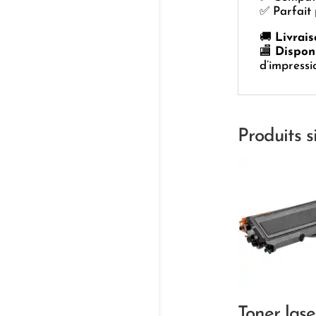
✅ Parfait 
🚚
Livrai
🏬
Dispon
d’impress
Produits s
Toner lase