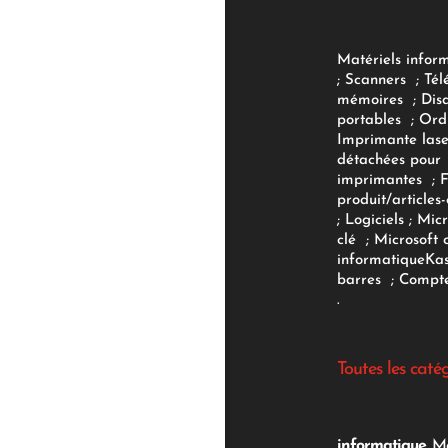
Matériels infor
;
Scanners
;
Tél
mémoires
;
Dis
portables
;
Ord
Imprimante lase
détachées pour
imprimantes
;
produit/articles-
;
Logiciels
; Micr
clé
;
Microsoft 
informatique
Ka
barres
;
Compte
.
Toutes les caté
informatique
,
Mo