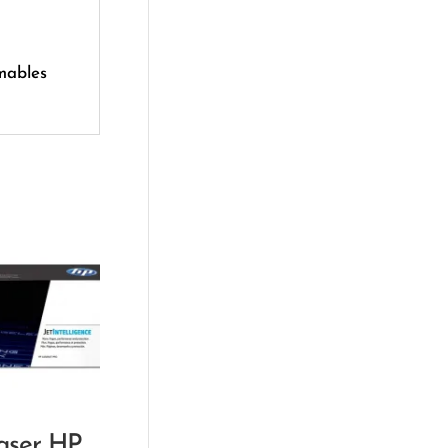
mables
aser HP