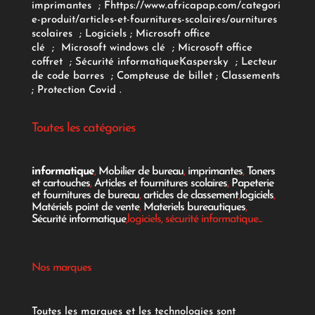
imprimantes
;
F
https://www.africapap.com/categori
e-produit/articles-et-fournitures-scolaires/
ournitures
scolaires
;
Logiciels
; Microsoft office
clé
;
Microsoft windows clé
;
Microsoft office
coffret
;
Sécurité informatique
Kaspersky
;
Lecteur
de code barres
;
Compteuse de billet
;
Classements
;
Protection Covid
.
Toutes les catégories
informatique
,
Mobilier de bureau
,
imprimantes
,
Toners
et cartouches
,
Articles et fournitures scolaires
,
Papeterie
et fournitures de bureau
,
articles de classement
,
logiciels
,
Matériels point de vente
,
Materiels bureautiques
,
Sécurité informatique
,logiciels, sécurité informatique...
Nos marques
Toutes les marques et les technologies sont