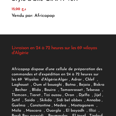
15,00
د.ج
Vendu par: Africapap
Livraison en 24 à 72 heures sur les 69 wilayas
d'Algérie
Africapap dispose d'une cellule de préparation des
commandes et d'expédition en 24 à 72 heures sur
les 69 Wiyalas d'Algérie:
Alger
, Adrar
, Chlef ,
Laghouat , Oum el bouaghi , Batna , Bejaia , Biskra
, Bechar , Blida , Bouira , Tamanrasset , Tebessa ,
Tlemcen , Tiaret , Tizi ouzou , Oran , Djelfa , Jijel ,
Setif , Saida , Skikda , Sidi bel abbes , Annaba ,
Guelma , Constantine , Medea , Mostaganem ,
Msila , Mascara , Ouargla , El bayadh , Illizi ,
Bordj Bou arreridj , Boumerdes , El taref , Tindouf