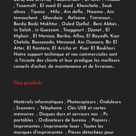
, Tissemsilt , El oued El oued , Khenchela , Souk
ahras , Tipaza , Mila , Ain defla , Naama , Ain
temouchent , Ghardaia , Relizane , Timimoun ,
Bordsj Badji Mokhtar , Ouled Djellal , Beni Abbès ,
In Salah , in Guezzam , Touggourt , Djanet , El
Mghair , El Meniaa, Barika, Aflou, El Bayadh, Ksar
Chelala, Boussaada, Messaad, Ain Oussara, Bir El
Atter, El Kantara, El Aricha et Ksar El Boukhari.
Notre support technique et nos commerciales sont
à l'écoute des clients et leur prodigue les meilleurs
conseils d'achat, de maintenance et de livraison...
Nos produits
Matériels informatiques
;
Photocopieurs
;
Onduleurs
;
Scanners
;
Téléphonie
;
Clés USB et cartes
mémoires
;
Disques durs et serveurs nas
;
Pc
portables
;
Ordinateurs
de bureau
;
Papiers
;
Imprimantes
;
Imprimante laser
;
Toutes les
marques d'imprimantes
;
Pièces détachées pour