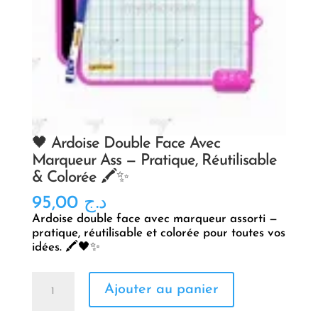
🖤 Ardoise Double Face Avec
Marqueur Ass — Pratique, Réutilisable
& Colorée 🖍️✨
95,00
د.ج
Ardoise double face avec marqueur assorti —
pratique, réutilisable et colorée pour toutes vos
idées. 🖍️🖤✨
quantité
Ajouter au panier
de
🖤