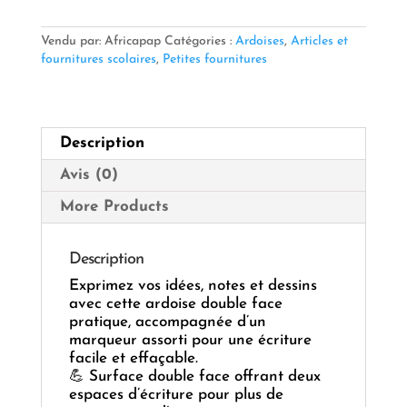
Ardoise
Double
Face
Vendu par: Africapap
Catégories :
Ardoises
,
Articles et
Avec
fournitures scolaires
,
Petites fournitures
Marqueur
Ass
—
Pratique,
Description
Réutilisable
&
Avis (0)
Colorée
🖍️
More Products
✨
Description
Exprimez vos idées, notes et dessins
avec cette ardoise double face
pratique, accompagnée d’un
marqueur assorti pour une écriture
facile et effaçable.
💪 Surface double face offrant deux
espaces d’écriture pour plus de