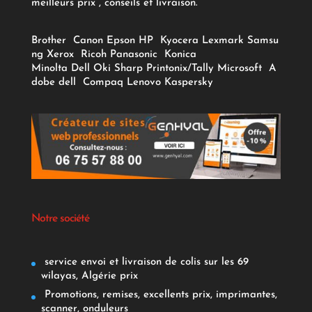
meilleurs prix , conseils et livraison.
Brother
Canon
Epson
HP
Kyocera
Lexmark
Samsu
ng
Xerox
Ricoh
Panasonic
Konica
Minolta
Dell
Oki
Sharp
Printonix/Tally
Microsoft
A
dobe
dell
Compaq
Lenovo
Kaspersky
Notre société
service envoi et livraison de colis sur les 69
wilayas, Algérie prix
Promotions, remises, excellents prix, imprimantes,
scanner, onduleurs