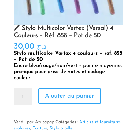
🖊️ Stylo Multicolor Vertex (Versal) 4
Couleurs – Réf. 858 – Pot de 50
30,00
د.ج
Stylo multicolor Vertex 4 couleurs – ref. 858
– Pot de 50
Encre bleu/rouge/noir/vert – pointe moyenne,
pratique pour prise de notes et codage
couleur.
quantité
Ajouter au panier
de
🖊️
Stylo
Multicolor
Vertex
Vendu par: Africapap
Catégories :
Articles et fournitures
(Versal)
scolaires
,
Ecriture
,
Stylo à bille
4