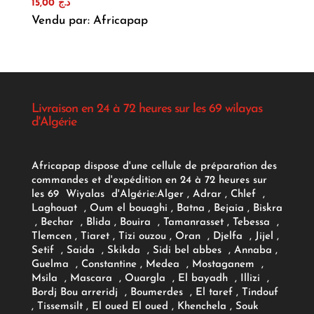
15,00
د.ج
Vendu par: Africapap
Livraison en 24 à 72 heures sur les 69 wilayas
d'Algérie
Africapap dispose d'une cellule de préparation des
commandes et d'expédition en 24 à 72 heures sur
les 69 Wiyalas d'Algérie:
Alger
, Adrar
, Chlef ,
Laghouat , Oum el bouaghi , Batna , Bejaia , Biskra
, Bechar , Blida , Bouira , Tamanrasset , Tebessa ,
Tlemcen , Tiaret , Tizi ouzou , Oran , Djelfa , Jijel ,
Setif , Saida , Skikda , Sidi bel abbes , Annaba ,
Guelma , Constantine , Medea , Mostaganem ,
Msila , Mascara , Ouargla , El bayadh , Illizi ,
Bordj Bou arreridj , Boumerdes , El taref , Tindouf
, Tissemsilt , El oued El oued , Khenchela , Souk