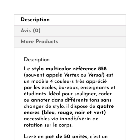
Couleurs
–
Réf.
Description
858
–
Avis (0)
Pot
de
More Products
50
Description
Le
stylo multicolor référence 858
(souvent appelé
Vertex
ou
Versal
) est
un modèle 4 couleurs très apprécié
par les écoles, bureaux, enseignants et
étudiants. Idéal pour souligner, coder
ou annoter dans différents tons sans
changer de stylo, il dispose de
quatre
encres (bleu, rouge, noir et vert)
accessibles via innodb/vérin de
rotation sur le corps.
Livré en
pot de 50 unités
, c’est un