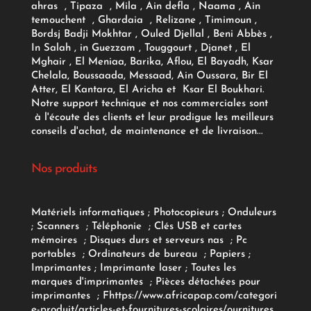
ahras , Tipaza , Mila , Ain defla , Naama , Ain
temouchent , Ghardaia , Relizane , Timimoun ,
Bordsj Badji Mokhtar , Ouled Djellal , Beni Abbès ,
In Salah , in Guezzam , Touggourt , Djanet , El
Mghair , El Meniaa, Barika, Aflou, El Bayadh, Ksar
Chelala, Boussaada, Messaad, Ain Oussara, Bir El
Atter, El Kantara, El Aricha et Ksar El Boukhari.
Notre support technique et nos commerciales sont
à l'écoute des clients et leur prodigue les meilleurs
conseils d'achat, de maintenance et de livraison...
Nos produits
Matériels informatiques
;
Photocopieurs
;
Onduleurs
;
Scanners
;
Téléphonie
;
Clés USB et cartes
mémoires
;
Disques durs et serveurs nas
;
Pc
portables
;
Ordinateurs
de bureau
;
Papiers
;
Imprimantes
;
Imprimante laser
;
Toutes les
marques d'imprimantes
;
Pièces détachées pour
imprimantes
;
F
https://www.africapap.com/categori
e-produit/articles-et-fournitures-scolaires/
ournitures