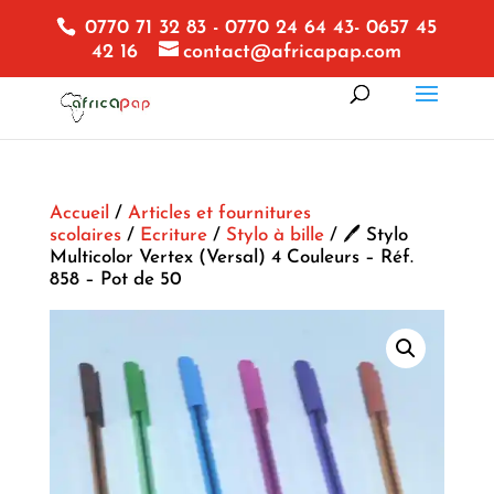
0770 71 32 83 - 0770 24 64 43- 0657 45
42 16
contact@africapap.com
Accueil
/
Articles et fournitures
scolaires
/
Ecriture
/
Stylo à bille
/ 🖊️ Stylo
Multicolor Vertex (Versal) 4 Couleurs – Réf.
858 – Pot de 50