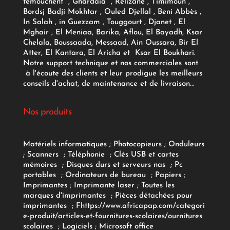
temouchent , Ghardaia , Relizane , Timimoun ,
Bordsj Badji Mokhtar , Ouled Djellal , Beni Abbès ,
In Salah , in Guezzam , Touggourt , Djanet , El
Mghair , El Meniaa, Barika, Aflou, El Bayadh, Ksar
Chelala, Boussaada, Messaad, Ain Oussara, Bir El
Atter, El Kantara, El Aricha et Ksar El Boukhari.
Notre support technique et nos commerciales sont
à l'écoute des clients et leur prodigue les meilleurs
conseils d'achat, de maintenance et de livraison...
Nos produits
Matériels informatiques
;
Photocopieurs
;
Onduleurs
;
Scanners
;
Téléphonie
;
Clés USB et cartes
mémoires
;
Disques durs et serveurs nas
;
Pc
portables
;
Ordinateurs
de bureau
;
Papiers
;
Imprimantes
;
Imprimante laser
;
Toutes les
marques d'imprimantes
;
Pièces détachées pour
imprimantes
;
F
https://www.africapap.com/categori
e-produit/articles-et-fournitures-scolaires/
ournitures
scolaires
;
Logiciels
; Microsoft office