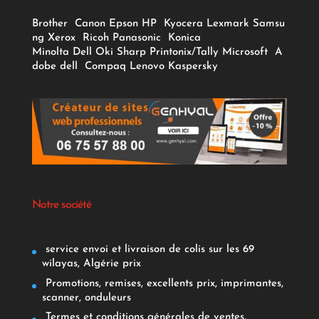
Brother
Canon
Epson
HP
Kyocera
Lexmark
Samsu
ng
Xerox
Ricoh
Panasonic
Konica
Minolta
Dell
Oki
Sharp
Printonix/Tally
Microsoft
A
dobe
dell
Compaq
Lenovo
Kaspersky
Notre société
service envoi et livraison de colis sur les 69
wilayas, Algérie prix
Promotions, remises, excellents prix, imprimantes,
scanner, onduleurs
Termes et conditions générales de ventes.