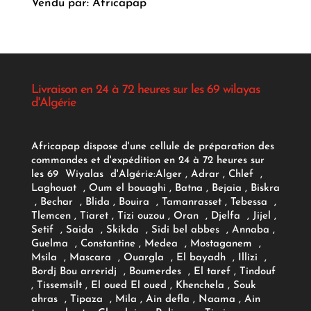
Vendu par: Africapap
Livraison en 24 à 72 heures sur les 69 wilayas
d'Algérie
Africapap dispose d'une cellule de préparation des
commandes et d'expédition en 24 à 72 heures sur
les 69 Wiyalas d'Algérie:
Alger
, Adrar
, Chlef ,
Laghouat , Oum el bouaghi , Batna , Bejaia , Biskra
, Bechar , Blida , Bouira , Tamanrasset , Tebessa ,
Tlemcen , Tiaret , Tizi ouzou , Oran , Djelfa , Jijel ,
Setif , Saida , Skikda , Sidi bel abbes , Annaba ,
Guelma , Constantine , Medea , Mostaganem ,
Msila , Mascara , Ouargla , El bayadh , Illizi ,
Bordj Bou arreridj , Boumerdes , El taref , Tindouf
, Tissemsilt , El oued El oued , Khenchela , Souk
ahras , Tipaza , Mila , Ain defla , Naama , Ain