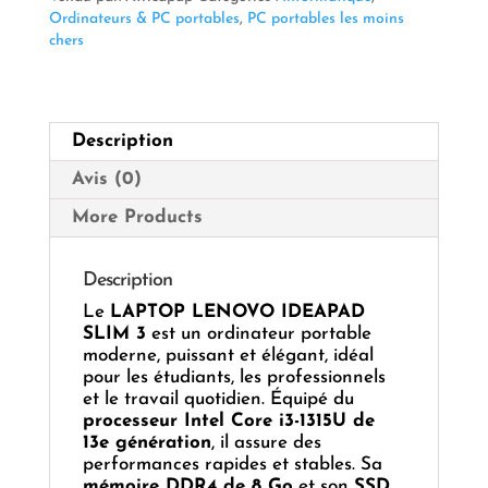
Slim
Ordinateurs & PC portables
,
PC portables les moins
3
chers
Description
Avis (0)
More Products
Description
Le
LAPTOP LENOVO IDEAPAD
SLIM 3
est un ordinateur portable
moderne, puissant et élégant, idéal
pour les étudiants, les professionnels
et le travail quotidien. Équipé du
processeur Intel Core i3-1315U de
13e génération
, il assure des
performances rapides et stables. Sa
mémoire DDR4 de 8 Go
et son
SSD