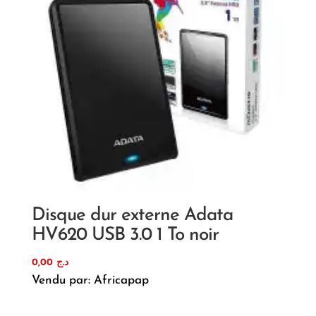
Disque dur externe Adata
HV620 USB 3.0 1 To noir
0,00
د.ج
Vendu par: Africapap