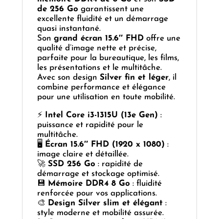
de 256 Go
garantissent une
excellente fluidité et un démarrage
quasi instantané.
Son
grand écran 15.6″ FHD
offre une
qualité d’image nette et précise,
parfaite pour la bureautique, les films,
les présentations et le multitâche.
Avec son design
Silver fin et léger
, il
combine performance et élégance
pour une utilisation en toute mobilité.
⚡
Intel Core i3-1315U (13e Gen)
:
puissance et rapidité pour le
multitâche.
🖥️
Écran 15.6″ FHD (1920 x 1080)
:
image claire et détaillée.
🚀
SSD 256 Go
: rapidité de
démarrage et stockage optimisé.
💾
Mémoire DDR4 8 Go
: fluidité
renforcée pour vos applications.
🎨
Design Silver slim et élégant
:
style moderne et mobilité assurée.