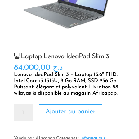
💻Laptop Lenovo IdeaPad Slim 3
84.000,00
د.ج
Lenovo IdeaPad Slim 3 – Laptop 15.6″ FHD,
Intel Core i3-1315U, 8 Go RAM, SSD 256 Go.
Puissant, élégant et polyvalent. Livraison 58
wilayas & disponible au magasin Africapap.
quantité
Ajouter au panier
de
💻
Laptop
Lenovo
IdeaPad
Vendu par: Africapap
Catégories :
Informatique
,