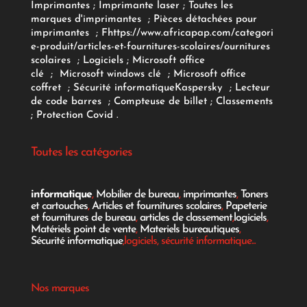
Imprimantes
;
Imprimante laser
;
Toutes les
marques d'imprimantes
;
Pièces détachées pour
imprimantes
;
F
https://www.africapap.com/categori
e-produit/articles-et-fournitures-scolaires/
ournitures
scolaires
;
Logiciels
; Microsoft office
clé
;
Microsoft windows clé
;
Microsoft office
coffret
;
Sécurité informatique
Kaspersky
;
Lecteur
de code barres
;
Compteuse de billet
;
Classements
;
Protection Covid
.
Toutes les catégories
informatique
,
Mobilier de bureau
,
imprimantes
,
Toners
et cartouches
,
Articles et fournitures scolaires
,
Papeterie
et fournitures de bureau
,
articles de classement
,
logiciels
,
Matériels point de vente
,
Materiels bureautiques
,
Sécurité informatique
,logiciels, sécurité informatique...
Nos marques