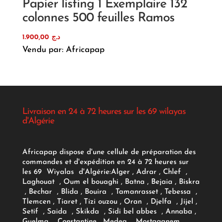
Papier listing 1 Exemplaire 132
colonnes 500 feuilles Ramos
1.900,00
د.ج
Vendu par: Africapap
Livraison en 24 à 72 heures sur les 69 wilayas
d'Algérie
Africapap dispose d'une cellule de préparation des
commandes et d'expédition en 24 à 72 heures sur
les 69 Wiyalas d'Algérie:
Alger
, Adrar
, Chlef ,
Laghouat , Oum el bouaghi , Batna , Bejaia , Biskra
, Bechar , Blida , Bouira , Tamanrasset , Tebessa ,
Tlemcen , Tiaret , Tizi ouzou , Oran , Djelfa , Jijel ,
Setif , Saida , Skikda , Sidi bel abbes , Annaba ,
Guelma , Constantine , Medea , Mostaganem ,