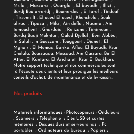
Msila , Mascara , Ouargla , El bayadh , Illizi ,
Bordj Bou arreridj , Boumerdes , El taref , Tindouf
, Tissemsilt , El oued El oued , Khenchela , Souk
ahras , Tipaza , Mila , Ain defla , Naama , Ain
temouchent , Ghardaia , Relizane , Timimoun ,
Bordsj Badji Mokhtar , Ouled Djellal , Beni Abbès ,
In Salah , in Guezzam , Touggourt , Djanet , El
Mghair , El Meniaa, Barika, Aflou, El Bayadh, Ksar
Chelala, Boussaada, Messaad, Ain Oussara, Bir El
Atter, El Kantara, El Aricha et Ksar El Boukhari.
Notre support technique et nos commerciales sont
à l'écoute des clients et leur prodigue les meilleurs
conseils d'achat, de maintenance et de livraison...
Nos produits
Matériels informatiques
;
Photocopieurs
;
Onduleurs
;
Scanners
;
Téléphonie
;
Clés USB et cartes
mémoires
;
Disques durs et serveurs nas
;
Pc
portables
;
Ordinateurs
de bureau
;
Papiers
;