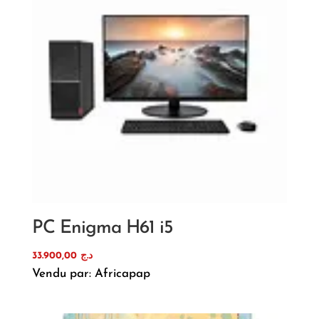
PC Enigma H61 i5
33.900,00
د.ج
Vendu par: Africapap