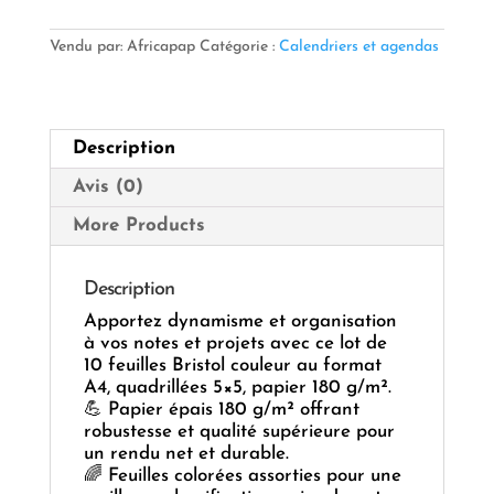
Bristol
Couleur
A4
Vendu par: Africapap
Catégorie :
Calendriers et agendas
5x5
180
Gr
10
Description
F/Ass
—
Avis (0)
Couleurs
Vives
More Products
&
Précision
pour
Description
vos
Apportez dynamisme et organisation
Créations
à vos notes et projets avec ce lot de
📐
10 feuilles Bristol couleur au format
🖍️
A4, quadrillées 5×5, papier 180 g/m².
💪 Papier épais 180 g/m² offrant
robustesse et qualité supérieure pour
un rendu net et durable.
🌈 Feuilles colorées assorties pour une