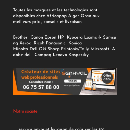
Toutes les marques et les technologies sont
disponibles chez Africapap Alger Oran aux
meilleurs prix , conseils et livraison.
Brother
Canon
Epson
HP
Kyocera
Lexmark
Samsu
ng
Xerox
Ricoh
Panasonic
Konica
Minolta
Dell
Oki
Sharp
Printonix/Tally
Microsoft
A
dobe
dell
Compaq
Lenovo
Kaspersky
Notre société
service envoi et livraison de colis sur les 69