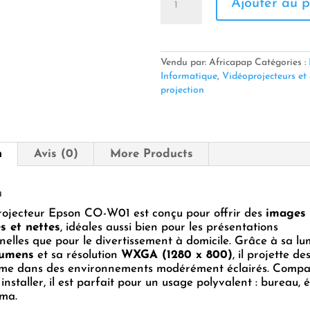
Ajouter au p
de
🎥
VIDÉOPROJECTEUR
EPSON
CO-
Vendu par: Africapap
Catégories :
W01
Informatique
,
Vidéoprojecteurs et
–
projection
3000
LUMENS
/
WXGA
n
Avis (0)
More Products
/
POLYVALENT
n
rojecteur Epson CO-W01 est conçu pour offrir des
images
s et nettes
, idéales aussi bien pour les présentations
nelles que pour le divertissement à domicile. Grâce à sa lu
lumens
et sa résolution
WXGA (1280 x 800)
, il projette d
ême dans des environnements modérément éclairés. Compac
 installer, il est parfait pour un usage polyvalent : bureau, 
ma.