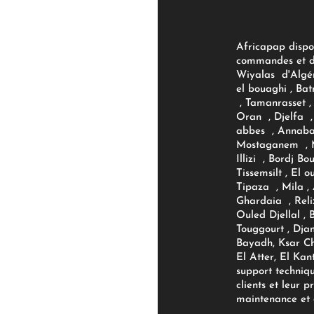
Africapap dispo
commandes et d'
Wiyalas d'Algér
el bouaghi , Bat
, Tamanrasset , 
Oran , Djelfa , 
abbes , Annaba
Mostaganem , M
Illizi , Bordj B
Tissemsilt , El 
Tipaza , Mila ,
Ghardaia , Reli
Ouled Djellal , 
Touggourt , Djan
Bayadh, Ksar Ch
El Atter, El Kan
support techniq
clients et leur p
maintenance et d