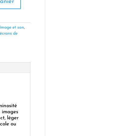
anier
Image et son
,
 écrans de
minosité
es images
t, léger
école ou