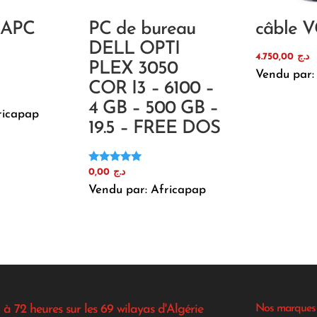
 APC
PC de bureau
câble 
DELL OPTI
4.750,00
د.ج
PLEX 3050
Vendu par:
COR I3 – 6100 –
4 GB – 500 GB –
ricapap
19.5 – FREE DOS
Note
0,00
د.ج
5.00
Vendu par: Africapap
sur 5
 à 72 heures sur les 69 wilayas d'Algérie
Nos marques