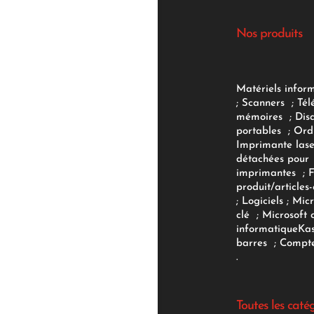
Nos produits
Matériels infor
;
Scanners
;
Tél
mémoires
;
Dis
portables
;
Ord
Imprimante lase
détachées pour
imprimantes
;
produit/articles-
;
Logiciels
; Micr
clé
;
Microsoft 
informatique
Ka
barres
;
Compte
.
Toutes les caté