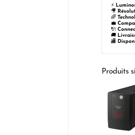
⚡
Luminos
🎥
Résolu
🌈
Techno
💼
Compac
🔌
Connec
🚚
Livrais
🏬
Dispon
Produits s