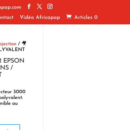
apap.com
ntact
Vidéo Africapap
Articles 0
ojection
/ 🎥
OLYVALENT
R EPSON
NS /
T
ecteur 3000
olyvalent.
nible au