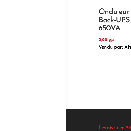
Onduleur
Back-UPS
650VA
0,00
د.ج
Vendu par: Af
Livraison en 24