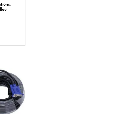
tions.
lée.