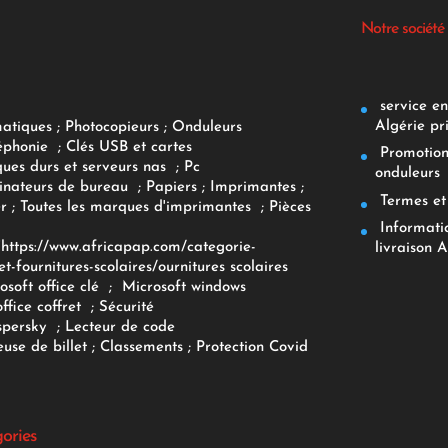
Notre société
service env
Algérie pr
matiques
;
Photocopieurs
;
Onduleurs
éphonie
;
Clés USB et cartes
Promotions
ques durs et serveurs nas
;
Pc
onduleurs
inateurs
de bureau
;
Papiers
; Imprimantes
;
Termes et 
r
;
Toutes les marques d'imprimantes
;
Pièces
Informatiq
F
https://www.africapap.com/categorie-
livraison A
et-fournitures-scolaires/
ournitures scolaires
osoft office clé
;
Microsoft windows
office coffret
;
Sécurité
spersky
;
Lecteur de code
use de billet
;
Classements
;
Protection Covid
gories