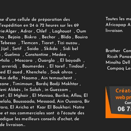
Toutes les m
se d'une cellule de préparation des
Africapap Al
expédition en 24 à 72 heures sur les 69
livraison.
ie:
Alger
, Adrar
, Chlef , Laghouat , Oum
na , Bejaia , Biskra , Bechar , Blida , Bouira
Tebessa , Tlemcen , Tiaret , Tizi ouzou ,
Jijel , Setif , Saida , Skikda , Sidi bel
Brother
Can
 , Guelma , Constantine , Medea ,
Ricoh
Panas
sila , Mascara , Ouargla , El bayadh ,
Minolta
Dell
ou arreridj , Boumerdes , El taref , Tindouf ,
Compaq
Le
oued El oued , Khenchela , Souk ahras ,
 Ain defla , Naama , Ain temouchent ,
zane , Timimoun , Bordsj Badji Mokhtar ,
Beni Abbès , In Salah , in Guezzam ,
et , El Mghair , El Meniaa, Barika, Aflou, El
elala, Boussaada, Messaad, Ain Oussara, Bir
tara, El Aricha et Ksar El Boukhari. Notre
ue et nos commerciales sont à l'écoute des
rodigue les meilleurs conseils d'achat, de
e livraison...