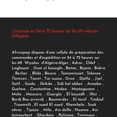
Livraison en 24 à 72 heures sur les 69 wilayas
d'Algérie
Africapap dispose d'une cellule de préparation des
commandes et d'expédition en 24 à 72 heures sur
les 69 Wiyalas d'Algérie:
Alger
, Adrar
, Chlef ,
Laghouat , Oum el bouaghi , Batna , Bejaia , Biskra
, Bechar , Blida , Bouira , Tamanrasset , Tebessa ,
Tlemcen , Tiaret , Tizi ouzou , Oran , Djelfa , Jijel ,
Setif , Saida , Skikda , Sidi bel abbes , Annaba ,
Guelma , Constantine , Medea , Mostaganem ,
Msila , Mascara , Ouargla , El bayadh , Illizi ,
Bordj Bou arreridj , Boumerdes , El taref , Tindouf
, Tissemsilt , El oued El oued , Khenchela , Souk
ahras , Tipaza , Mila , Ain defla , Naama , Ain
temouchent , Ghardaia , Relizane , Timimoun ,