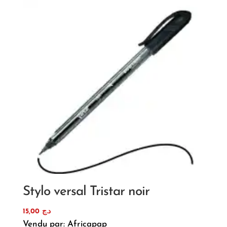
Stylo versal Tristar noir
15,00
د.ج
Vendu par: Africapap