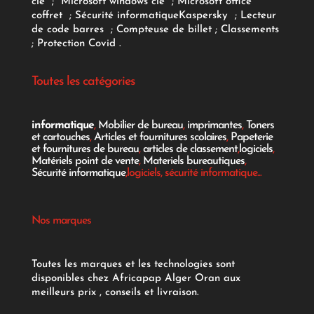
clé
;
Microsoft windows clé
;
Microsoft office
coffret
;
Sécurité informatique
Kaspersky
;
Lecteur
de code barres
;
Compteuse de billet
;
Classements
;
Protection Covid
.
Toutes les catégories
informatique
,
Mobilier de bureau
,
imprimantes
,
Toners
et cartouches
,
Articles et fournitures scolaires
,
Papeterie
et fournitures de bureau
,
articles de classement
,
logiciels
,
Matériels point de vente
,
Materiels bureautiques
,
Sécurité informatique
,logiciels, sécurité informatique...
Nos marques
Toutes les marques et les technologies sont
disponibles chez Africapap Alger Oran aux
meilleurs prix , conseils et livraison.