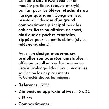
Le
sac à dos KIOS 3555
est un
modèle pratique, robuste et stylé,
parfait pour les
élèves, étudiants ou
l’usage quotidien
. Conçu en tissu
résistant, il dispose d’un
grand
compartiment principal
pour les
cahiers, livres ou affaires de sport,
ainsi que de
poches frontales
zippées
pour les petits objets (stylos,
téléphone, clés…).
Avec son
design moderne
, ses
bretelles rembourrées ajustables
, il
offre un excellent confort même en
usage prolongé. Idéal pour l’école, les
sorties ou les déplacements.
🔍
Caractéristiques techniques :
Référence
: 3555
Dimensions approximatives
: 45 x 32
x 15 cm
Compartiments
: