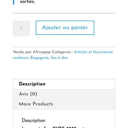
sorties.
quantité
Ajouter au panier
de
🎒
Sac
à
Dos
Vendu par: Africapap
Catégories :
Articles et fournitures
KIOS
scolaires
,
Bagagerie
,
Sac à dos
–
Réf.
3555
Description
Avis (0)
More Products
Description