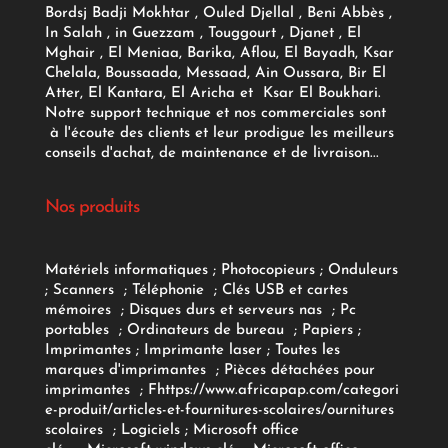
Bordsj Badji Mokhtar , Ouled Djellal , Beni Abbès ,
In Salah , in Guezzam , Touggourt , Djanet , El
Mghair , El Meniaa, Barika, Aflou, El Bayadh, Ksar
Chelala, Boussaada, Messaad, Ain Oussara, Bir El
Atter, El Kantara, El Aricha et Ksar El Boukhari.
Notre support technique et nos commerciales sont
à l'écoute des clients et leur prodigue les meilleurs
conseils d'achat, de maintenance et de livraison...
Nos produits
Matériels informatiques
;
Photocopieurs
;
Onduleurs
;
Scanners
;
Téléphonie
;
Clés USB et cartes
mémoires
;
Disques durs et serveurs nas
;
Pc
portables
;
Ordinateurs
de bureau
;
Papiers
;
Imprimantes
;
Imprimante laser
;
Toutes les
marques d'imprimantes
;
Pièces détachées pour
imprimantes
;
F
https://www.africapap.com/categori
e-produit/articles-et-fournitures-scolaires/
ournitures
scolaires
;
Logiciels
; Microsoft office