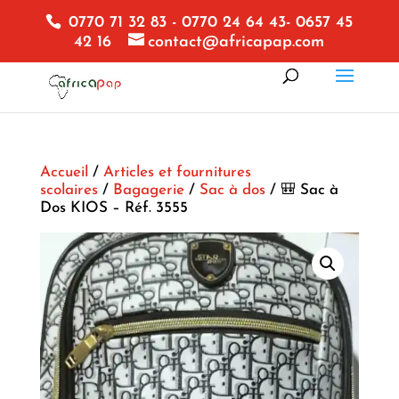
0770 71 32 83 - 0770 24 64 43- 0657 45
42 16
contact@africapap.com
Accueil
/
Articles et fournitures
scolaires
/
Bagagerie
/
Sac à dos
/ 🎒 Sac à
Dos KIOS – Réf. 3555