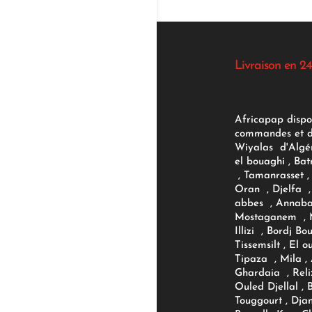
Livraison en 24
Africapap dispo
commandes et d'
Wiyalas d'Algér
el bouaghi , Bat
, Tamanrasset , 
Oran , Djelfa , 
abbes , Annaba
Mostaganem , M
Illizi , Bordj B
Tissemsilt , El 
Tipaza , Mila ,
Ghardaia , Reli
Ouled Djellal , 
Touggourt , Djan