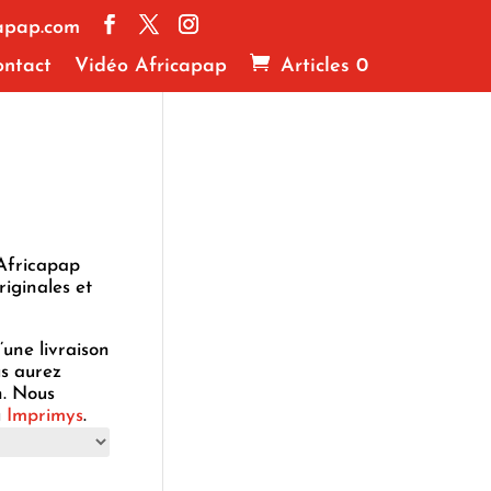
apap.com
ntact
Vidéo Africapap
Articles 0
 Africapap
riginales et
’une livraison
us aurez
n. Nous
u
Imprimys
.