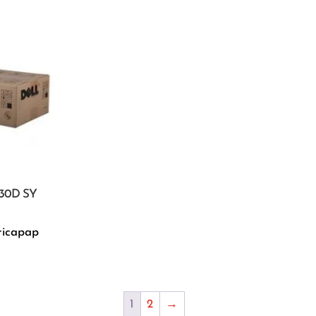
330D SY
ricapap
1
2
→