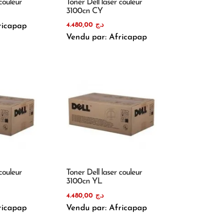
couleur
Toner Dell laser couleur
3100cn CY
4.480,00
د.ج
ricapap
Vendu par: Africapap
couleur
Toner Dell laser couleur
3100cn YL
4.480,00
د.ج
ricapap
Vendu par: Africapap