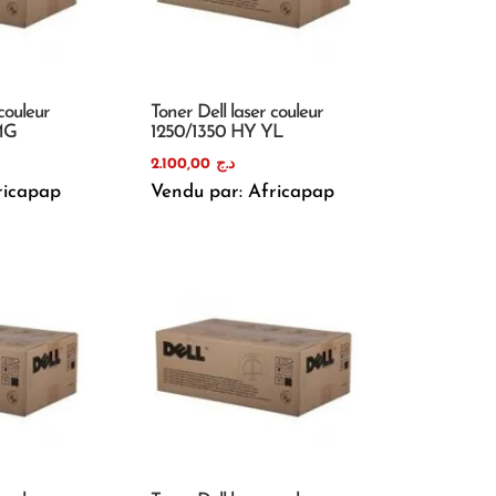
couleur
Toner Dell laser couleur
MG
1250/1350 HY YL
2.100,00
د.ج
ricapap
Vendu par: Africapap