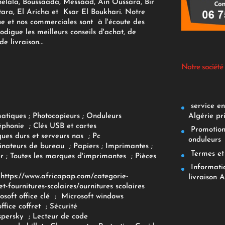
elala, Boussaada, Messaad, Ain Oussara, Bir
tara, El Aricha et Ksar El Boukhari. Notre
ue et nos commerciales sont à l'écoute des
rodigue les meilleurs conseils d'achat, de
e livraison...
Notre société
service env
Algérie pr
matiques
;
Photocopieurs
;
Onduleurs
éphonie
;
Clés USB et cartes
Promotions
ques durs et serveurs nas
;
Pc
onduleurs
inateurs
de bureau
;
Papiers
; Imprimantes
;
Termes et 
r
;
Toutes les marques d'imprimantes
;
Pièces
Informatiq
F
https://www.africapap.com/categorie-
livraison A
et-fournitures-scolaires/
ournitures scolaires
osoft office clé
;
Microsoft windows
office coffret
;
Sécurité
spersky
;
Lecteur de code