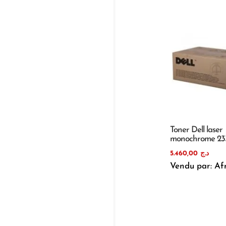
Toner Dell laser
monochrome 2
5.460,00
د.ج
Vendu par: Af