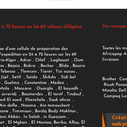
 à 72 heures sur les 69 wilayas d'Algérie
Nos marques
Toutes les m
se d'une cellule de préparation des
Africapap Al
expédition en 24 à 72 heures sur les 69
livraison.
ie:
Alger
, Adrar
, Chlef , Laghouat , Oum
na , Bejaia , Biskra , Bechar , Blida , Bouira
Tebessa , Tlemcen , Tiaret , Tizi ouzou ,
Jijel , Setif , Saida , Skikda , Sidi bel
Brother
Can
 , Guelma , Constantine , Medea ,
Ricoh
Panas
sila , Mascara , Ouargla , El bayadh ,
Minolta
Dell
ou arreridj , Boumerdes , El taref , Tindouf ,
Compaq
Le
oued El oued , Khenchela , Souk ahras ,
 Ain defla , Naama , Ain temouchent ,
zane , Timimoun , Bordsj Badji Mokhtar ,
Beni Abbès , In Salah , in Guezzam ,
et , El Mghair , El Meniaa, Barika, Aflou, El