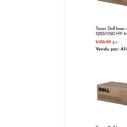
Toner Dell laser 
1250/1350 HY 
2.100,00
د.ج
Vendu par: Af