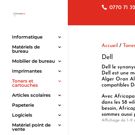
0770 71 32
Informatique
Accueil
/
Toner
Matériels de
bureau
Dell
Mobilier de bureau
Dell le synony
Imprimantes
Dell est une m
Alger Oran Alg
Toners et
cartouches
compatibles De
Articles scolaires
Avec Africapap
dans les 58 wi
Papeterie
besoin, Africa
sommes aussi 
Logiciels
Affichage de 1–9 s
Matériel point de
vente