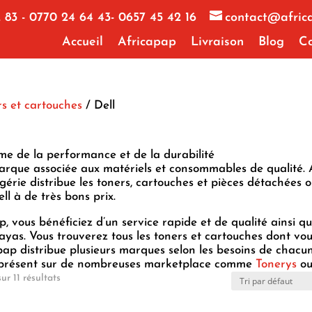
 83 - 0770 24 64 43- 0657 45 42 16
contact@afric
Accueil
Africapap
Livraison
Blog
Co
s et cartouches
/ Dell
me de la performance et de la durabilité
arque associée aux matériels et consommables de qualité.
érie distribue les toners, cartouches et pièces détachées o
ll à de très bons prix.
, vous bénéficiez d’un service rapide et de qualité ainsi qu
layas. Vous trouverez tous les toners et cartouches dont vo
pap distribue plusieurs marques selon les besoins de chacu
présent sur de nombreuses marketplace comme
Tonerys
o
ur 11 résultats