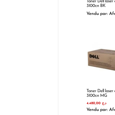
Toner Dell laser 
3100cn BK
Vendu par: Af
Toner Dell laser 
3100cn MG
4.480,00
د.ج
Vendu par: Af