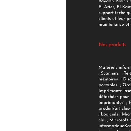
Bayadh, Ksar Ch
El Atter, El Kan
support techniq
clients et leur p
maintenance et d
Nos produits
Matériels infor
;
Scanners
;
Tél
mémoires
;
Dis
portables
;
Ord
Imprimante lase
détachées pour
imprimantes
;
produit/articles-
;
Logiciels
; Micr
clé
;
Microsoft 
informatique
Ka