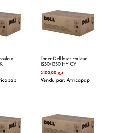
couleur
Toner Dell laser couleur
BK
1250/1350 HY CY
2.100,00
د.ج
ricapap
Vendu par: Africapap