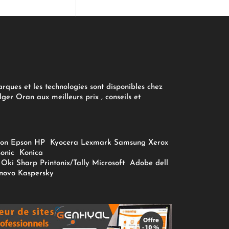
arques et les technologies sont disponibles chez
ger Oran aux meilleurs prix , conseils et
on
Epson
HP
Kyocera
Lexmark
Samsung
Xerox
onic
Konica
Oki
Sharp
Printonix/Tally
Microsoft
Adobe
dell
novo
Kaspersky