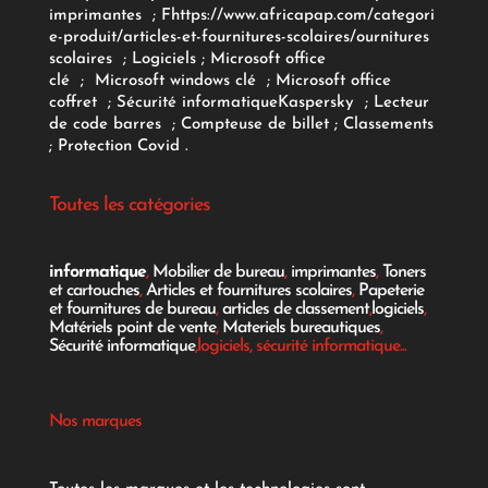
imprimantes
;
F
https://www.africapap.com/categori
e-produit/articles-et-fournitures-scolaires/
ournitures
scolaires
;
Logiciels
; Microsoft office
clé
;
Microsoft windows clé
;
Microsoft office
coffret
;
Sécurité informatique
Kaspersky
;
Lecteur
de code barres
;
Compteuse de billet
;
Classements
;
Protection Covid
.
Toutes les catégories
informatique
,
Mobilier de bureau
,
imprimantes
,
Toners
et cartouches
,
Articles et fournitures scolaires
,
Papeterie
et fournitures de bureau
,
articles de classement
,
logiciels
,
Matériels point de vente
,
Materiels bureautiques
,
Sécurité informatique
,logiciels, sécurité informatique...
Nos marques