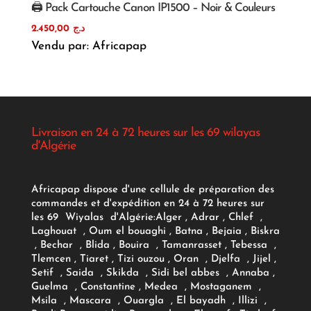
🖨️ Pack Cartouche Canon IP1500 – Noir & Couleurs
2.450,00
د.ج
Vendu par: Africapap
Livraison en 24 à 72 heures sur les 69 wilayas
d'Algérie
Africapap dispose d'une cellule de préparation des
commandes et d'expédition en 24 à 72 heures sur
les 69 Wiyalas d'Algérie:
Alger
, Adrar
, Chlef ,
Laghouat , Oum el bouaghi , Batna , Bejaia , Biskra
, Bechar , Blida , Bouira , Tamanrasset , Tebessa ,
Tlemcen , Tiaret , Tizi ouzou , Oran , Djelfa , Jijel ,
Setif , Saida , Skikda , Sidi bel abbes , Annaba ,
Guelma , Constantine , Medea , Mostaganem ,
Msila , Mascara , Ouargla , El bayadh , Illizi ,