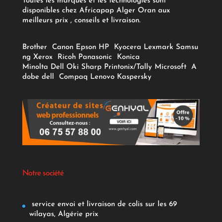
Toutes les marques et les technologies sont
disponibles chez Africapap Alger Oran aux
meilleurs prix , conseils et livraison.
Brother
Canon
Epson
HP
Kyocera
Lexmark
Samsu
ng
Xerox
Ricoh
Panasonic
Konica
Minolta
Dell
Oki
Sharp
Printonix/Tally
Microsoft
A
dobe
dell
Compaq
Lenovo
Kaspersky
Notre société
service envoi et livraison de colis sur les 69
wilayas, Algérie prix