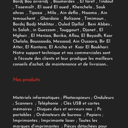
Bordj Bou arreridj , Boumerdes , El taref , Tindouf
, Tissemsilt , El oued El oued , Khenchela , Souk
ahras , Tipaza , Mila , Ain defla , Naama , Ain
temouchent , Ghardaia , Relizane , Timimoun ,
Bordsj Badji Mokhtar , Ouled Djellal , Beni Abbès ,
In Salah , in Guezzam , Touggourt , Djanet , El
Mghair , El Meniaa, Barika, Aflou, El Bayadh, Ksar
Chelala, Boussaada, Messaad, Ain Oussara, Bir El
Atter, El Kantara, El Aricha et Ksar El Boukhari.
Notre support technique et nos commerciales sont
à l'écoute des clients et leur prodigue les meilleurs
conseils d'achat, de maintenance et de livraison...
Nos produits
Matériels informatiques
;
Photocopieurs
;
Onduleurs
;
Scanners
;
Téléphonie
;
Clés USB et cartes
mémoires
;
Disques durs et serveurs nas
;
Pc
portables
;
Ordinateurs
de bureau
;
Papiers
;
Imprimantes
;
Imprimante laser
;
Toutes les
marques d'imprimantes
;
Pièces détachées pour