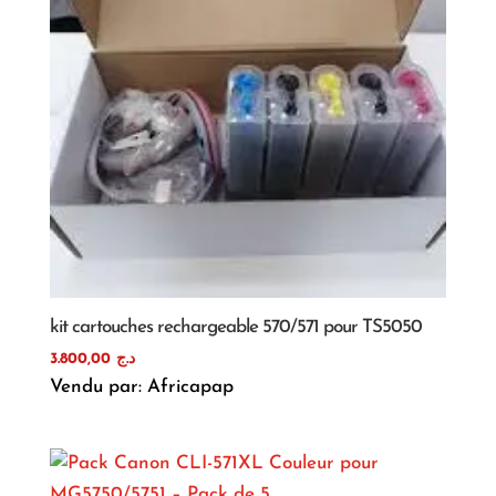
kit cartouches rechargeable 570/571 pour TS5050
3.800,00
د.ج
Vendu par: Africapap