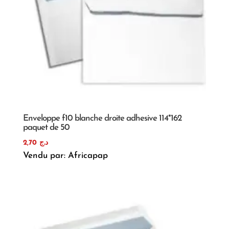
Enveloppe f10 blanche droite adhesive 114*162
paquet de 50
2,70
د.ج
Vendu par: Africapap