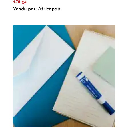
4,78
د.ج
Vendu par: Africapap