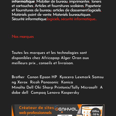
informatique
,
Mobilier de bureau
,
imprimantes
,
Toners
et cartouches
,
Articles et fournitures scolaires
,
Papeterie
et fournitures de bureau
,
articles de classement
,
logiciels
,
Matériels point de vente
,
Materiels bureautiques
,
Sécurité informatique
,logiciels, sécurité informatique...
Nos marques
Toutes les marques et les technologies sont
disponibles chez Africapap Alger Oran aux
meilleurs prix , conseils et livraison.
Brother
Canon
Epson
HP
Kyocera
Lexmark
Samsu
ng
Xerox
Ricoh
Panasonic
Konica
Minolta
Dell
Oki
Sharp
Printonix/Tally
Microsoft
A
dobe
dell
Compaq
Lenovo
Kaspersky