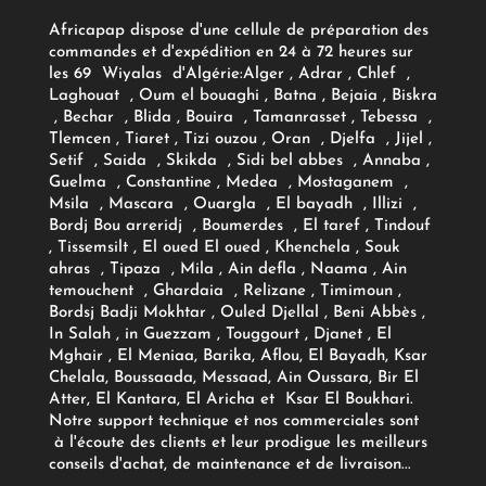
Africapap dispose d'une cellule de préparation des
commandes et d'expédition en 24 à 72 heures sur
les 69 Wiyalas d'Algérie:
Alger
, Adrar
, Chlef ,
Laghouat , Oum el bouaghi , Batna , Bejaia , Biskra
, Bechar , Blida , Bouira , Tamanrasset , Tebessa ,
Tlemcen , Tiaret , Tizi ouzou , Oran , Djelfa , Jijel ,
Setif , Saida , Skikda , Sidi bel abbes , Annaba ,
Guelma , Constantine , Medea , Mostaganem ,
Msila , Mascara , Ouargla , El bayadh , Illizi ,
Bordj Bou arreridj , Boumerdes , El taref , Tindouf
, Tissemsilt , El oued El oued , Khenchela , Souk
ahras , Tipaza , Mila , Ain defla , Naama , Ain
temouchent , Ghardaia , Relizane , Timimoun ,
Bordsj Badji Mokhtar , Ouled Djellal , Beni Abbès ,
In Salah , in Guezzam , Touggourt , Djanet , El
Mghair , El Meniaa, Barika, Aflou, El Bayadh, Ksar
Chelala, Boussaada, Messaad, Ain Oussara, Bir El
Atter, El Kantara, El Aricha et Ksar El Boukhari.
Notre support technique et nos commerciales sont
à l'écoute des clients et leur prodigue les meilleurs
conseils d'achat, de maintenance et de livraison...