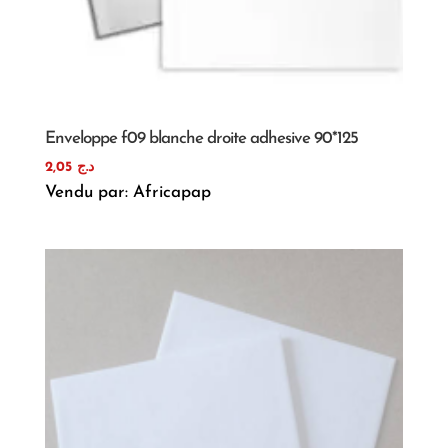
Enveloppe f09 blanche droite adhesive 90*125
2,05
د.ج
Vendu par: Africapap