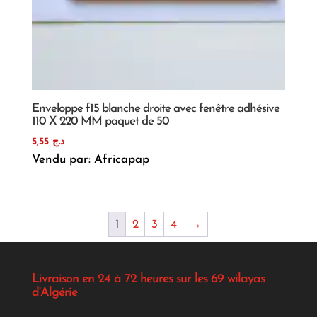
Enveloppe f15 blanche droite avec fenêtre adhésive
110 X 220 MM paquet de 50
5,55
د.ج
Vendu par: Africapap
1
2
3
4
→
Livraison en 24 à 72 heures sur les 69 wilayas
d'Algérie