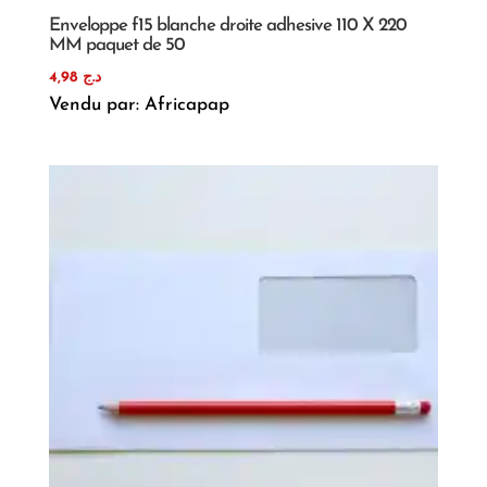
Enveloppe f15 blanche droite adhesive 110 X 220
MM paquet de 50
4,98
د.ج
Vendu par: Africapap