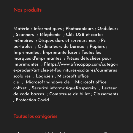
Nos produits
Matériels informatiques
;
Photocopieurs
;
Onduleurs
;
Scanners
;
Téléphonie
;
Clés USB et cartes
mémoires
;
Disques durs et serveurs nas
;
Pc
portables
;
Ordinateurs
de bureau
;
Papiers
;
Imprimantes
;
Imprimante laser
;
Toutes les
marques d'imprimantes
;
Pièces détachées pour
imprimantes
;
F
https://www.africapap.com/categori
e-produit/articles-et-fournitures-scolaires/
ournitures
scolaires
;
Logiciels
; Microsoft office
clé
;
Microsoft windows clé
;
Microsoft office
coffret
;
Sécurité informatique
Kaspersky
;
Lecteur
de code barres
;
Compteuse de billet
;
Classements
;
Protection Covid
.
Toutes les catégories