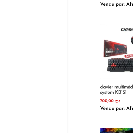
Vendu par: Af
clavier multiméd
system KB151
700,00
د.ج
Vendu par: Af