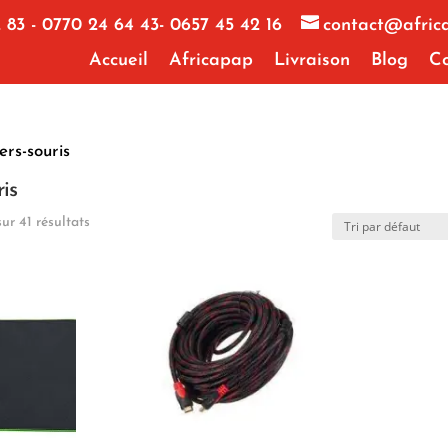
 83 - 0770 24 64 43- 0657 45 42 16
contact@afric
Accueil
Africapap
Livraison
Blog
Co
ers-souris
is
ur 41 résultats