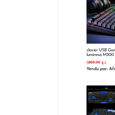
clavier USB Ga
lumineux M500
1.800,00
د.ج
Vendu par: Af