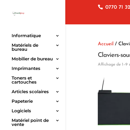
0770 71 32
Informatique
Accueil
/ Clavi
Matériels de
bureau
Claviers-sour
Mobilier de bureau
Affichage de 1–9 s
Imprimantes
Toners et
cartouches
Articles scolaires
Papeterie
Logiciels
Matériel point de
vente