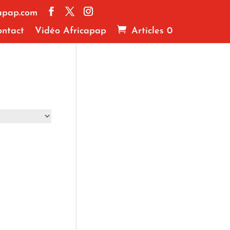
apap.com
ntact
Vidéo Africapap
Articles 0