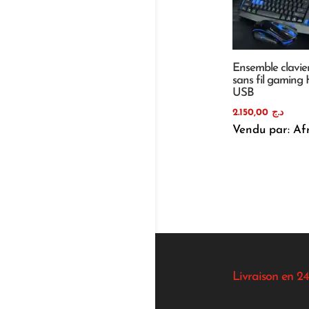
Ensemble clavier
sans fil gaming
USB
2.150,00
د.ج
Vendu par: Af
Livraison en 24