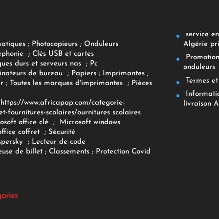
service env
Algérie pr
matiques
;
Photocopieurs
;
Onduleurs
éphonie
;
Clés USB et cartes
Promotions
ques durs et serveurs nas
;
Pc
onduleurs
inateurs
de bureau
;
Papiers
; Imprimantes
;
Termes et 
r
;
Toutes les marques d'imprimantes
;
Pièces
Informatiq
F
https://www.africapap.com/categorie-
livraison A
et-fournitures-scolaires/
ournitures scolaires
osoft office clé
;
Microsoft windows
office coffret
;
Sécurité
spersky
;
Lecteur de code
use de billet
;
Classements
;
Protection Covid
gories