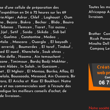
Toutes les m
se d'une cellule de préparation des
Africapap Al
expédition en 24 à 72 heures sur les 69
livraison.
ie:
Alger
, Adrar
, Chlef , Laghouat , Oum
na , Bejaia , Biskra , Bechar , Blida , Bouira
Tebessa , Tlemcen , Tiaret , Tizi ouzou ,
Jijel , Setif , Saida , Skikda , Sidi bel
Brother
Can
 , Guelma , Constantine , Medea ,
Ricoh
Panas
sila , Mascara , Ouargla , El bayadh ,
Minolta
Dell
ou arreridj , Boumerdes , El taref , Tindouf ,
Compaq
Le
oued El oued , Khenchela , Souk ahras ,
 Ain defla , Naama , Ain temouchent ,
zane , Timimoun , Bordsj Badji Mokhtar ,
Beni Abbès , In Salah , in Guezzam ,
et , El Mghair , El Meniaa, Barika, Aflou, El
elala, Boussaada, Messaad, Ain Oussara, Bir
tara, El Aricha et Ksar El Boukhari. Notre
ue et nos commerciales sont à l'écoute des
rodigue les meilleurs conseils d'achat, de
e livraison...
Notre société