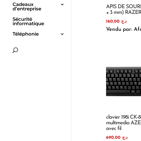
Cadeaux
APIS DE SOURIS
d’entreprise
× 3 mm) RAZE
Sécurité
160,00
د.ج
informatique
Vendu par: Af
Téléphonie
clavier 198i CK-
multimedia AZ
avec fil
690,00
د.ج