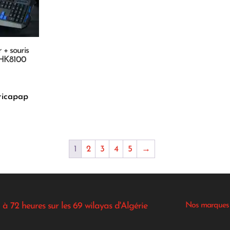
 + souris
 HK8100
ricapap
1
2
3
4
5
→
 à 72 heures sur les 69 wilayas d'Algérie
Nos marques