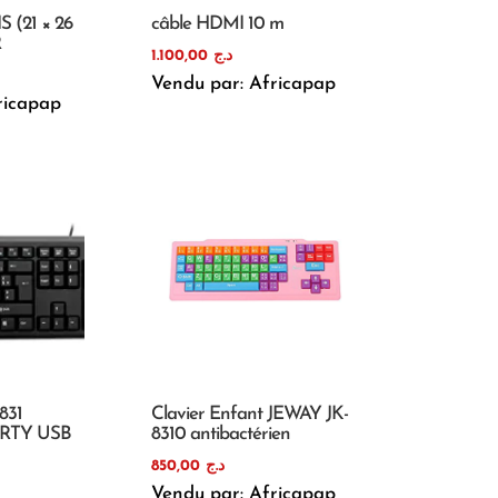
 (21 × 26
câble HDMI 10 m
R
1.100,00
د.ج
Vendu par: Africapap
ricapap
8831
Clavier Enfant JEWAY JK-
ERTY USB
8310 antibactérien
850,00
د.ج
Vendu par: Africapap