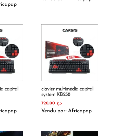
ricapap
ia capital
clavier multimédia capital
system KB258
720,00
د.ج
ricapap
Vendu par: Africapap