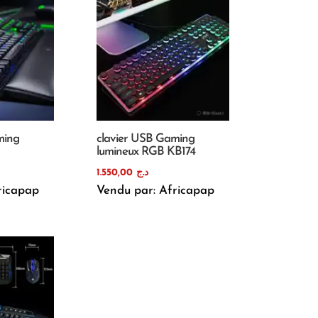
ming
clavier USB Gaming
lumineux RGB KB174
1.550,00
د.ج
ricapap
Vendu par: Africapap