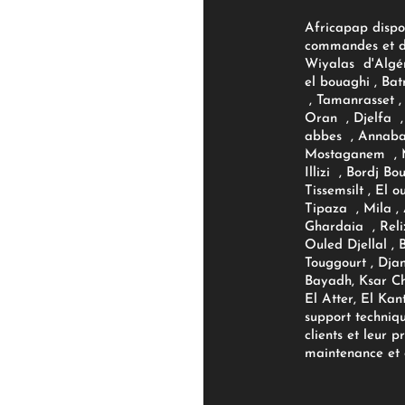
Africapap dispo
commandes et d'
Wiyalas d'Algér
el bouaghi , Bat
, Tamanrasset , 
Oran , Djelfa , 
abbes , Annaba
Mostaganem , M
Illizi , Bordj B
Tissemsilt , El 
Tipaza , Mila ,
Ghardaia , Reli
Ouled Djellal , 
Touggourt , Djan
Bayadh, Ksar Ch
El Atter, El Kan
support techniq
clients et leur p
maintenance et d