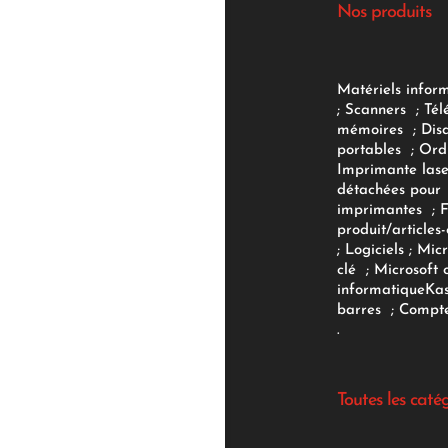
Nos produits
Matériels infor
;
Scanners
;
Tél
mémoires
;
Dis
portables
;
Ord
Imprimante lase
détachées pour
imprimantes
;
produit/articles-
;
Logiciels
; Micr
clé
;
Microsoft 
informatique
Ka
barres
;
Compte
.
Toutes les caté