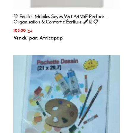
💚 Feuilles Mobiles Seyes Vert A4 25F Perforé —
Organisation & Confort d’Écriture 🖋️📄📋
105,00
د.ج
Vendu par: Africapap