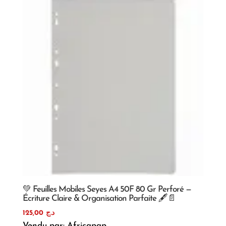
💚 Feuilles Mobiles Seyes A4 50F 80 Gr Perforé —
Écriture Claire & Organisation Parfaite 🖋️📄
125,00
د.ج
Vendu par: Africapap