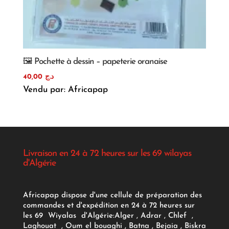
🖼️ Pochette à dessin – papeterie oranaise
40,00
د.ج
Vendu par: Africapap
Livraison en 24 à 72 heures sur les 69 wilayas
d'Algérie
Africapap dispose d'une cellule de préparation des
commandes et d'expédition en 24 à 72 heures sur
les 69 Wiyalas d'Algérie:
Alger
, Adrar
, Chlef ,
Laghouat , Oum el bouaghi , Batna , Bejaia , Biskra