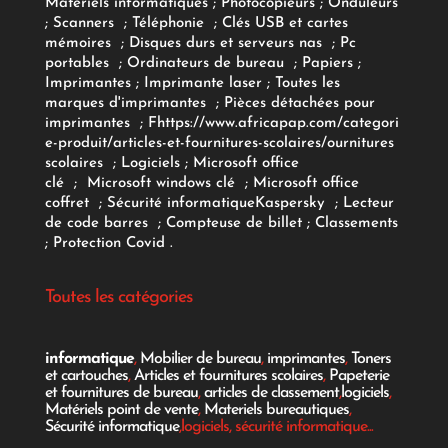
Matériels informatiques
;
Photocopieurs
;
Onduleurs
;
Scanners
;
Téléphonie
;
Clés USB et cartes
mémoires
;
Disques durs et serveurs nas
;
Pc
portables
;
Ordinateurs
de bureau
;
Papiers
;
Imprimantes
;
Imprimante laser
;
Toutes les
marques d'imprimantes
;
Pièces détachées pour
imprimantes
;
F
https://www.africapap.com/categori
e-produit/articles-et-fournitures-scolaires/
ournitures
scolaires
;
Logiciels
; Microsoft office
clé
;
Microsoft windows clé
;
Microsoft office
coffret
;
Sécurité informatique
Kaspersky
;
Lecteur
de code barres
;
Compteuse de billet
;
Classements
;
Protection Covid
.
Toutes les catégories
informatique
,
Mobilier de bureau
,
imprimantes
,
Toners
et cartouches
,
Articles et fournitures scolaires
,
Papeterie
et fournitures de bureau
,
articles de classement
,
logiciels
,
Matériels point de vente
,
Materiels bureautiques
,
Sécurité informatique
,logiciels, sécurité informatique...