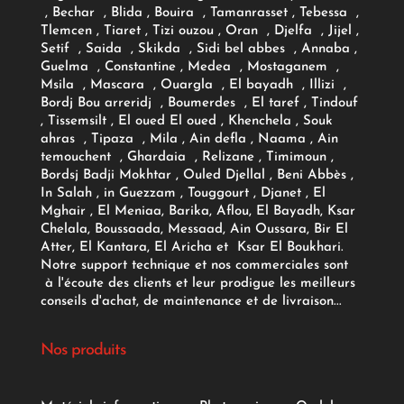
, Bechar , Blida , Bouira , Tamanrasset , Tebessa ,
Tlemcen , Tiaret , Tizi ouzou , Oran , Djelfa , Jijel ,
Setif , Saida , Skikda , Sidi bel abbes , Annaba ,
Guelma , Constantine , Medea , Mostaganem ,
Msila , Mascara , Ouargla , El bayadh , Illizi ,
Bordj Bou arreridj , Boumerdes , El taref , Tindouf
, Tissemsilt , El oued El oued , Khenchela , Souk
ahras , Tipaza , Mila , Ain defla , Naama , Ain
temouchent , Ghardaia , Relizane , Timimoun ,
Bordsj Badji Mokhtar , Ouled Djellal , Beni Abbès ,
In Salah , in Guezzam , Touggourt , Djanet , El
Mghair , El Meniaa, Barika, Aflou, El Bayadh, Ksar
Chelala, Boussaada, Messaad, Ain Oussara, Bir El
Atter, El Kantara, El Aricha et Ksar El Boukhari.
Notre support technique et nos commerciales sont
à l'écoute des clients et leur prodigue les meilleurs
conseils d'achat, de maintenance et de livraison...
Nos produits