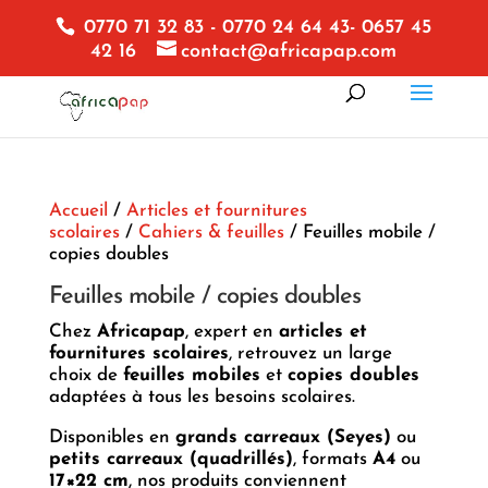
0770 71 32 83 - 0770 24 64 43- 0657 45
42 16
contact@africapap.com
Accueil
/
Articles et fournitures
scolaires
/
Cahiers & feuilles
/ Feuilles mobile /
copies doubles
Feuilles mobile / copies doubles
Chez
Africapap
, expert en
articles et
fournitures scolaires
, retrouvez un large
choix de
feuilles mobiles
et
copies doubles
adaptées à tous les besoins scolaires.
Disponibles en
grands carreaux (Seyes)
ou
petits carreaux (quadrillés)
, formats
A4
ou
17×22 cm
, nos produits conviennent