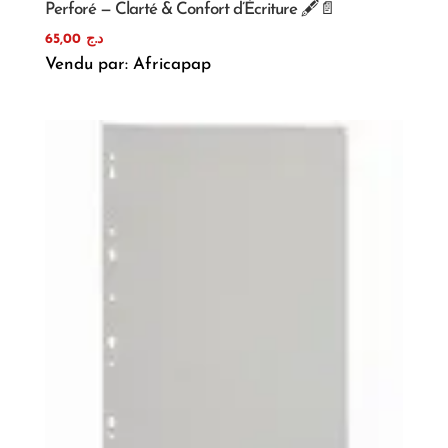
Perforé — Clarté & Confort d’Écriture 🖋️📄
65,00
د.ج
Vendu par: Africapap